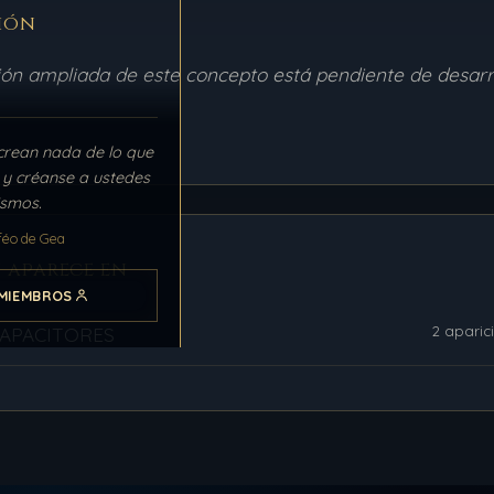
ión
ción ampliada de este concepto está pendiente de desarr
crean nada de lo que
n y créanse a ustedes
smos.
féo de Gea
 aparece en
MIEMBROS
2 aparic
CAPACITORES