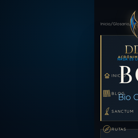
Inicio
/
Glosario
/
BC
D
ACRÓNI
NADA ES L
B
INICIO
BLOG
Bio 
SANCTUM
RUTAS