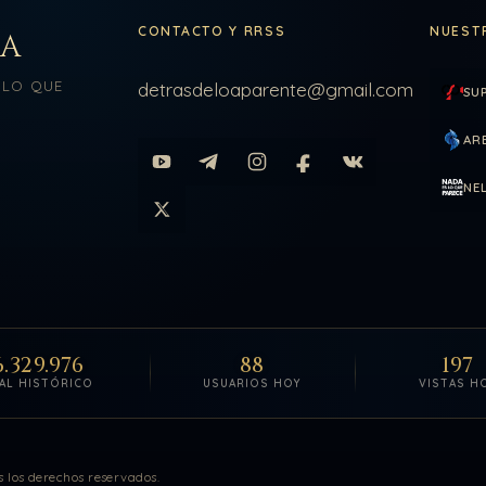
CONTACTO Y RRSS
NUEST
LA
 LO QUE
detrasdeloaparente@gmail.com
SU
AR
NE
6.329.976
88
197
AL HISTÓRICO
USUARIOS HOY
VISTAS H
itas actualizadas.
 los derechos reservados.