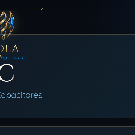
DLA
MO
O QUE PARECE
C
Capacitores