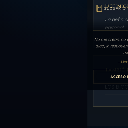
Definic
GLOSARIO
La defini
editorial.
No me crean, no 
digo; investigue
mi
— Mor
También
ACCESO 
LOS BIO