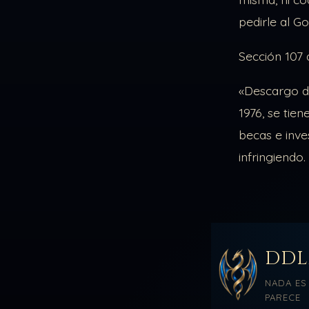
pedirle al Go
Sección 107 
«Descargo de
1976, se tie
becas e inve
infringiendo.
DD
NADA ES
PARECE