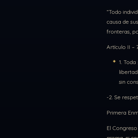
“Todo indivi
causa de sus 
fronteras, p
Artículo II 
1. Toda
liberta
sin con
-2. Se respe
Primera Enmi
El Congreso 
misma, ni co