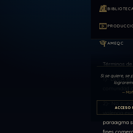
BIBLIOTEC
PRODUCCI
AMEQC
Términos de
Si se quiere, se 
1)- DDLA es 
lograremo
comunidad co
— Mor
2)- No puede
ACCESO 
violencia ex
paradigma s
fines comerc