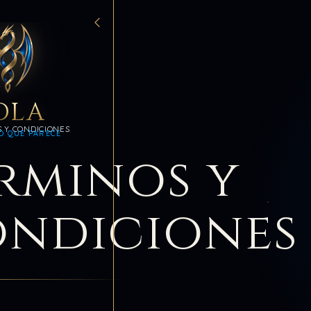
DLA
 Y CONDICIONES
O QUE PARECE
rminos y
ndiciones