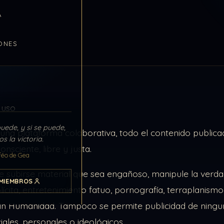
A
ONES
 uso
puede, y si se puede,
una plataforma colaborativa, todo el contenido publica
s la victoria.
nsciente, libre y justa.
féo de Gea
 subirse material que sea engañoso, manipule la verdad
MIEMBROS
plícita, entretenimiento fatuo, pornografía, terraplani
in Humanidad. Tampoco se permite publicidad de ningu
iales, personales o ideológicos.