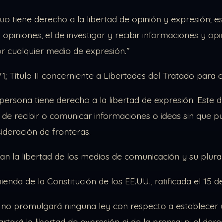
duo tiene derecho a la libertad de opinión y expresión; 
opiniones, el de investigar y recibir informaciones y opini
or cualquier medio de expresión.”
– 71; Título II concerniente a Libertades del Tratado par
 persona tiene derecho a la libertad de expresión. Este 
d de recibir o comunicar informaciones o ideas sin que p
sideración de fronteras.
tan la libertad de los medios de comunicación y su plura
enda de la Constitución de los EE.UU., ratificada el 15 d
no promulgará ninguna ley con respecto a establecer una r
artará la libertad de expresión ni de la prensa; ni el de