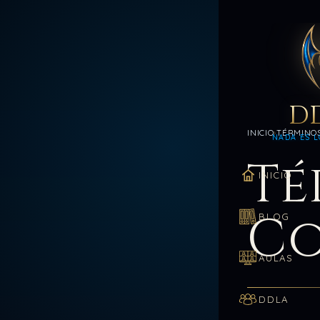
D
INICIO
TÉRMINOS
NADA ES L
Té
INICIO
Co
BLOG
AULAS
DDLA