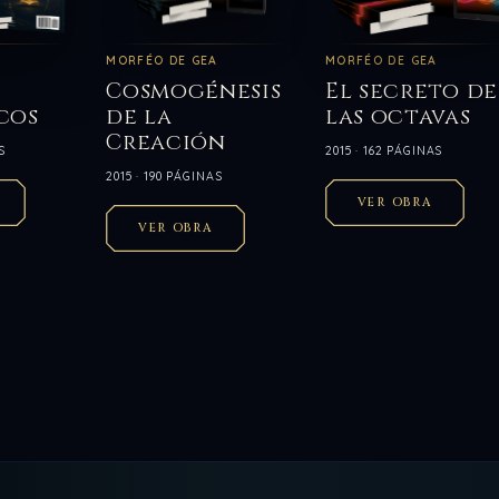
MORFÉO DE GEA
MORFÉO DE GEA
Cosmogénesis
El secreto de
cos
de la
las octavas
Creación
S
2015 · 162 PÁGINAS
2015 · 190 PÁGINAS
VER OBRA
VER OBRA