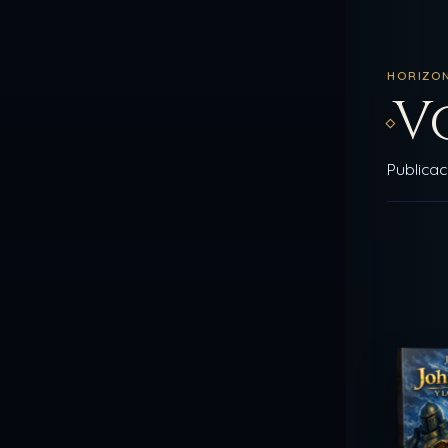
HORIZO
V
Publica