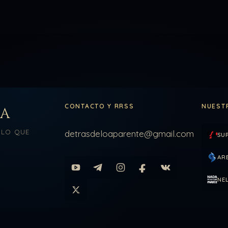
CONTACTO Y RRSS
NUEST
LA
 LO QUE
detrasdeloaparente@gmail.com
SU
AR
NE