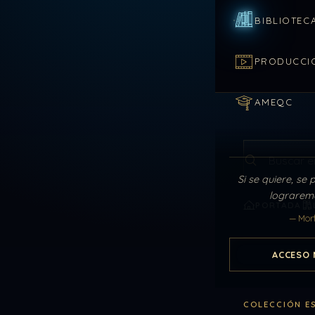
BIBLIOTEC
PRODUCCI
AMEQC
Buscar en la 
Si se quiere, se 
lograremo
PORTADA
— Mor
ACCESO 
COLECCIÓN E