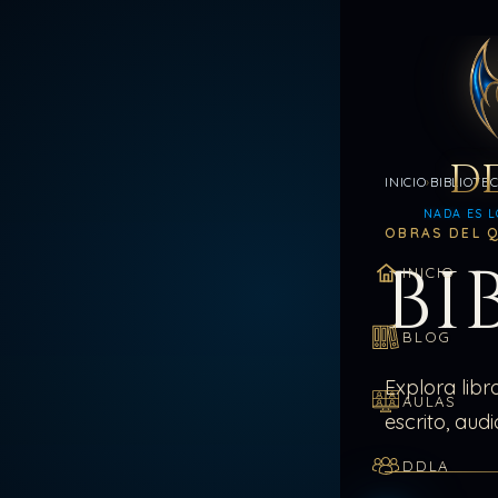
D
INICIO
BIBLIOTE
NADA ES L
OBRAS DEL 
BI
INICIO
BLOG
Explora lib
AULAS
escrito, aud
DDLA