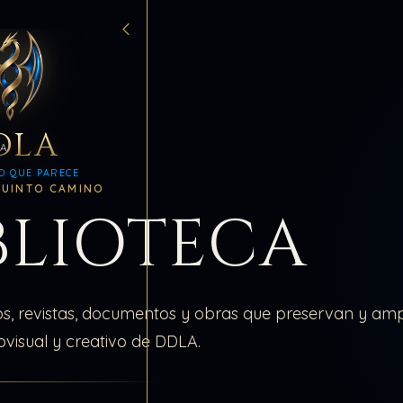
DLA
CA
O QUE PARECE
QUINTO CAMINO
BLIOTECA
ros, revistas, documentos y obras que preservan y amp
iovisual y creativo de DDLA.