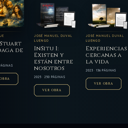
QUE
JOSÉ MANUEL DUVAL
JOSÉ MANUEL DUVAL
LUENGO
LUENGO
 Stuart
InSitu I:
Experiencias
daga de
Existen y
cercanas a
están entre
la vida
 PÁGINAS
nosotros
2023 · 136 PÁGINAS
2025 · 250 PÁGINAS
 OBRA
VER OBRA
VER OBRA