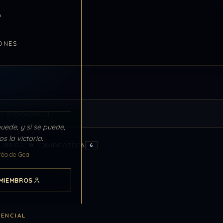
A
ONES
Biblioteca
puede, y si se puede,
s la victoria.
LIBROS
VIDEOTECA
10
6
féo de Gea
MIEMBROS
SENCIAL