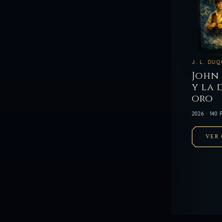
J. L. DU
John
y la 
oro
2026 · 140
VER