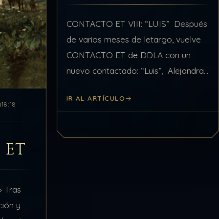
CONTACTO ET VIII: “LUIS” Después
de varios meses de letargo, vuelve
CONTACTO ET de DDLA con un
nuevo contactado: “Luis”, Alejandra
Silvain consiguió en esta ocasión,
IR AL ARTÍCULO
que el protagonista compartiese una
18:18
apasionante experiencia. Nuestra
compañera, mantiene…
 ET
 Tras
ción y