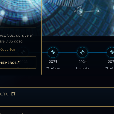
emplado, porque el
ste y ya pasó.
féo de Gea
s
2026
2025
2024
202
MIEMBROS
os
53 artículos
77 artículos
76 artículos
79 artí
cto ET