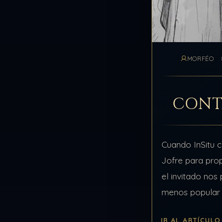
MORFÉO
CONT
Cuando InSitu 
Jofre para prop
el invitado nos 
menos popular
la parte de su 
IR AL ARTÍCULO