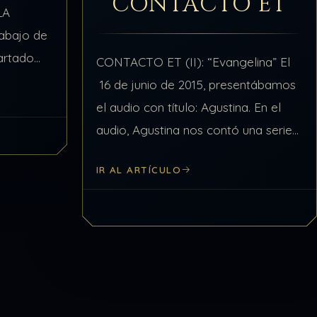
CONTACTO ET
LA
rabajo de
partado
CONTACTO ET (II): “Evangelina” El
o de
16 de junio de 2015, presentábamos
ta un
el audio con título: Agustina. En el
audio, Agustina nos contó una serie
acontecimientos tan extraordinarios
IR AL ARTÍCULO
como insólitos que forman parte de
su Verdad como…