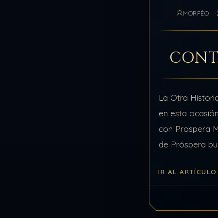
MORFÉO
CONT
La Otra Histor
en esta ocasión
con Prospera M
de Próspera pu
de los más con
IR AL ARTÍCULO
los más tempr