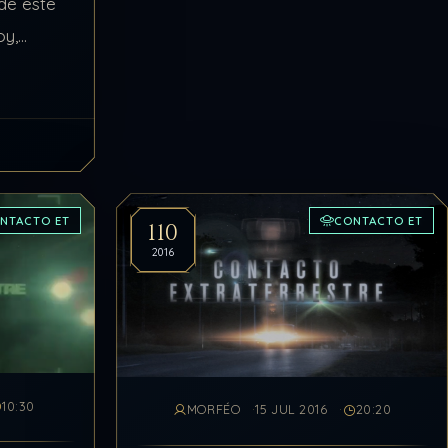
 de este
oy,
eriencias
ampo
NTACTO ET
CONTACTO ET
110
2016
10:30
MORFÉO
15 JUL 2016
20:20