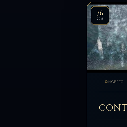
36
2016
MORFÉO
CONT