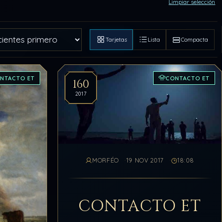
Limpiar selección
Tarjetas
Lista
Compacta
NTACTO ET
CONTACTO ET
160
2017
MORFÉO
19 NOV 2017
18:08
CONTACTO ET