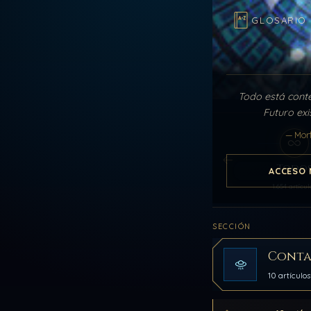
GLOSARIO
Todo está cont
Futuro exi
— Mor
Todo
ACCESO 
1.654 artícul
SECCIÓN
Conta
10 artículos