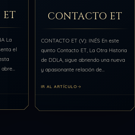
 ET
CONTACTO ET
NA La
CONTACTO ET (V): INÉS En este
senta el
quinto Contacto ET, La Otra Historia
esta
de DDLA, sigue abriendo una nueva
s abre
y apasionante relación de
evista
experiencias compartidas, esta vez
IR AL ARTÍCULO
ano por
por Inés. Conviene aclarar, que el
objeto de Contacto Et…