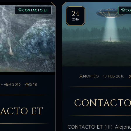
CONTACTO ET
CO
24
2016
MORFÉO
10 FEB 2016
4 ABR 2016
15:18
CONTACTO
ACTO ET
CONTACTO ET (III): Alejand