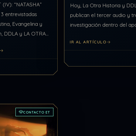
(IV): “NATASHA”
Hoy, La Otra Historia y DD
 3 entrevistadas
publican el tercer audio y t
stina, Evangelina y
investigación dentro del a
ain, DDLA y LA OTRA
Contacto ET En este trabaj
IR AL ARTÍCULO
 descubriendo a
investigación, DDLA presen
tes, dentro de su
caso de abducción ET,…
ido a una nueva
…
CONTACTO ET