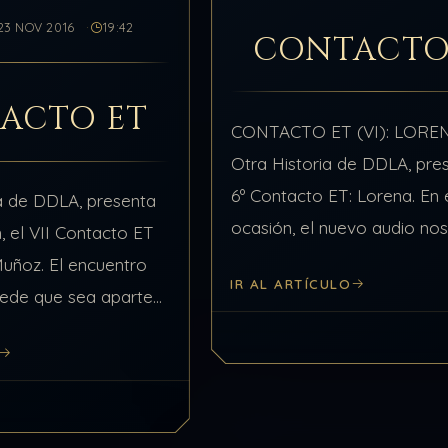
23 NOV 2016
19:42
CONTACTO
ACTO ET
CONTACTO ET (VI): LORE
Otra Historia de DDLA, pre
6º Contacto ET: Lorena. En 
ia de DDLA, presenta
ocasión, el nuevo audio no
, el VII Contacto ET
nuevos campos en una entr
uñoz. El encuentro
IR AL ARTÍCULO
mas contada de primera m
ede que sea aparte
la protagonista,…
ocidos de España, de
anos pues sucede…