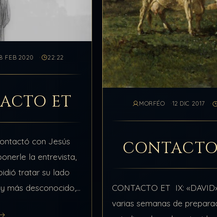
8 FEB 2020
22:22
ACTO ET
MORFÉO
12 DIC 2017
contactó con Jesús
CONTACTO
onerle la entrevista,
pidió tratar su lado
CONTACTO ET IX: «DAVID»
 y más desconocido,
varias semanas de prepara
camino que transcurre