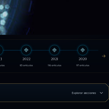
3
2022
2021
2020
culos
85 artículos
116 artículos
97 artículos
103 
Explorar secciones