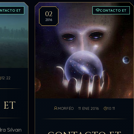
NTACTO ET
CONTACTO ET
02
2016
12:22
 ET
MORFÉO
11 ENE 2016
10:11
ra Silvain