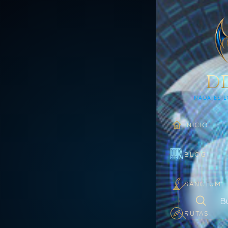
D
NADA ES L
INICIO
BLOG
SANCTUM
Buscar en el
RUTAS