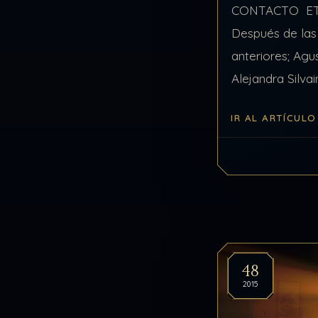
CONTACTO ET 
Después de las
anteriores; Agu
Alejandra Silv
HISTORIA sigue
IR AL ARTÍCULO
lectores y oyen
propósito dirig
Humanidad de
48
2015