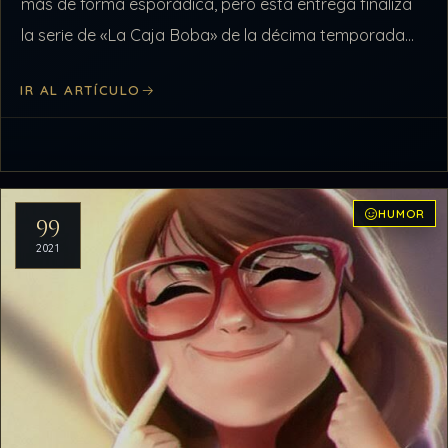
más de forma esporádica, pero esta entrega finaliza
la serie de «La Caja Boba» de la décima temporada
de DDLATV. Espero…
IR AL ARTÍCULO
HUMOR
99
2021