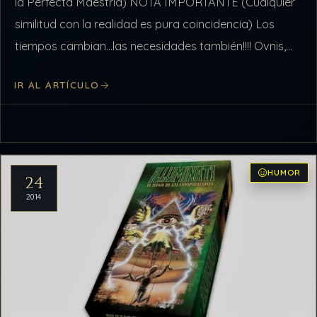
la Perfecta Maestría) NOTA IMPORTANTE (Cualquier
similitud con la realidad es pura coincidencia) Los
tiempos cambian…las necesidades también!!!! Ovnis,
conspiraciones, Illuminatis…Todo eso quedó en el
IR AL ARTÍCULO
pasado……
HUMOR
24
2014