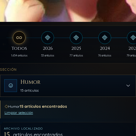
Todos
2026
2025
2024
202
1.654 artículos
53 artículos
77 artículos
76 artículos
79 artíc
SECCIÓN
Humor
15 artículos
15 artículos encontrados
Humor
Limpiar selección
ARCHIVO LOCALIZADO
15
artículos encontrados