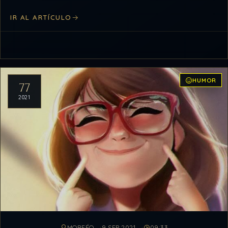
coincidencia con miembros o…
IR AL ARTÍCULO
HUMOR
77
2021
MORFÉO
9 SEP 2021
09:33