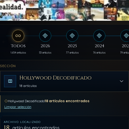
Todos
2026
2025
2024
202
1.654 artículos
53 artículos
77 artículos
76 artículos
79 artíc
SECCIÓN
Hollywood Decodificado
18 artículos
18 artículos encontrados
Hollywood Decodificado
Limpiar selección
ARCHIVO LOCALIZADO
18
artículos encontrados