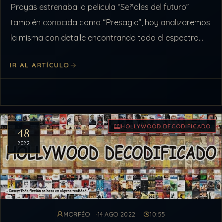
Proyas estrenaba la película “Señales del futuro”
también conocida como “Presagio”, hoy analizaremos
la misma con detalle encontrando todo el espectro
simbólico que esta contiene entre líneas relativo…
IR AL ARTÍCULO
HOLLYWOOD DECODIFICADO
48
2022
MORFÉO
14 AGO 2022
10:55