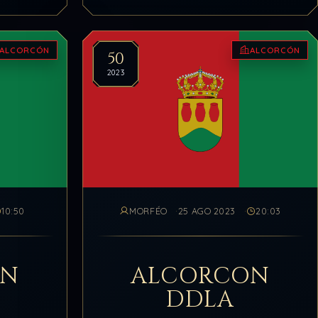
las dos…
ALCORCÓN
ALCORCÓN
50
2023
10:50
MORFÉO
25 AGO 2023
20:03
ON
ALCORCON
DDLA