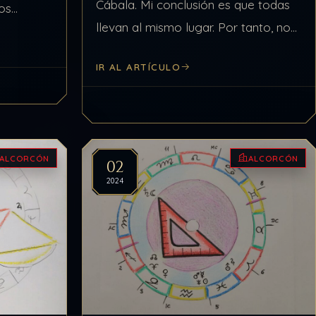
Cábala. Mi conclusión es que todas
mos
llevan al mismo lugar. Por tanto, no
mientras
es difícil ver las similitudes entre el
o que
IR AL ARTÍCULO
Árbol de la…
las a la
ALCORCÓN
ALCORCÓN
02
2024