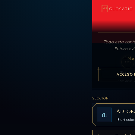
GLOSARIO
Todo está cont
Futuro exi
— Mor
Todo
ACCESO 
1.654 artícul
SECCIÓN
Alcor
13 artículos