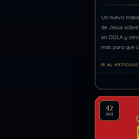
Un nuevo trabaj
de Jesus sobre
en DDLA y otro
más para que 
propio estudio d
IR AL ARTÍCULO
quiere, y si…
42
2023