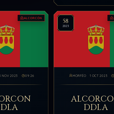
ALCORCÓN
58
2023
3 NOV 2023
09:26
MORFÉO
1 OCT 2023
ORCON
ALCORC
DLA
DDLA