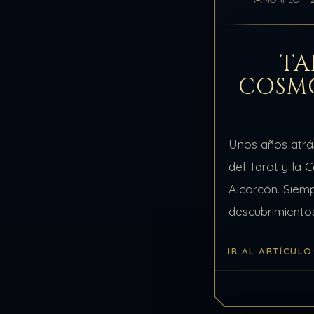
TA
COSM
Unos años atrá
del Tarot y la
Alcorcón. Siem
descubrimiento
Samuel, del grup
IR AL ARTÍCULO
tienes que deci
blog. Pero así…