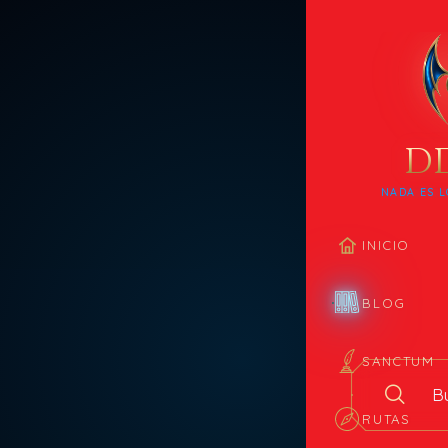
D
NADA ES L
INICIO
BLOG
SANCTUM
Buscar en el
RUTAS