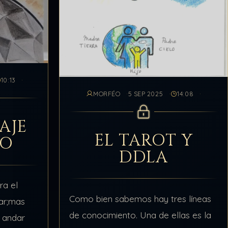
10:13
MORFÉO
5 SEP 2025
14:08
AJE
EL TAROT Y
DO
DDLA
ra el
Como bien sabemos hay tres líneas
ar;mas
de conocimiento. Una de ellas es la
 andar