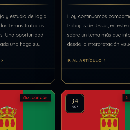
o y estudio de logia
Hoy continuamos comparti
 los temas tratados
trabajos de Jesús, en este
s. Una oportunidad
sobre un tema más que int
cada uno haga su
desde la interpretación visu
e logia si así lo
artículos tratados en DDLA.
IR AL ARTÍCULO
Destacar la gran capacida
Jesús para llevar a cabo…
ALCORCÓN
34
2023