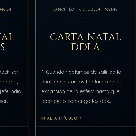
10:24
MORFÉO
6 ENE 2024
21:42
TAL
CARTA NATAL
S
DDLA
ecir ser
“…Cuando hablamos de salir de la
 barco,
dualidad, estamos hablando de la
efe indio
expansión de la esfera hasta que
 ser
abarque o contenga los dos
 de un
espacios matriciales restantes, el
IR AL ARTÍCULO
 novato
tetradimensional 5×5 y el
pentadimensional 6×6 logrando que