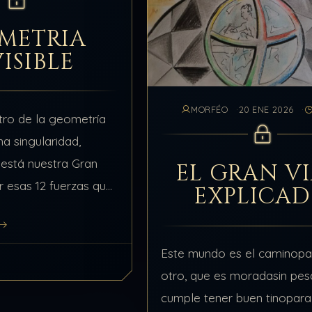
METRIA
ISIBLE
MORFÉO
20 ENE 2026
tro de la geometría
na singularidad,
í está nuestra Gran
EL GRAN VI
r esas 12 fuerzas que
EXPLICA
os 12 Valientes
otros somos el
stra…
Este mundo es el caminopa
otro, que es moradasin pes
cumple tener buen tinopara