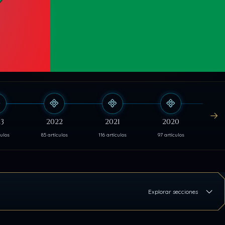
3
2022
2021
2020
culos
85 artículos
116 artículos
97 artículos
103 
Explorar secciones