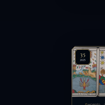
35
2025
MORFÉO