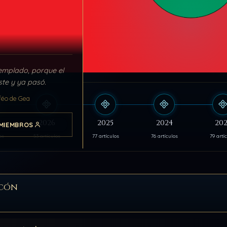
emplado, porque el
ste y ya pasó.
féo de Gea
s
2026
2025
2024
202
MIEMBROS
os
53 artículos
77 artículos
76 artículos
79 artí
cón