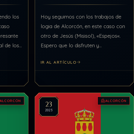
endo los
Hoy seguimos con los trabajos de
 caso
logia de Alcorcón, en este caso con
eresante
otro de Jesús (Misisol), «Espejos«.
al de los
Espero que lo disfruten y
aprovechen, lleva mucha atención,
IR AL ARTÍCULO
d de
tiempo y trabajo hacer estos dibujos
y desarrollar lo…
ALCORCÓN
ALCORCÓN
23
2023