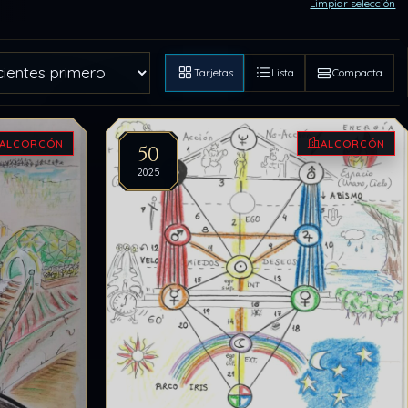
Limpiar selección
Tarjetas
Lista
Compacta
ALCORCÓN
ALCORCÓN
50
2025