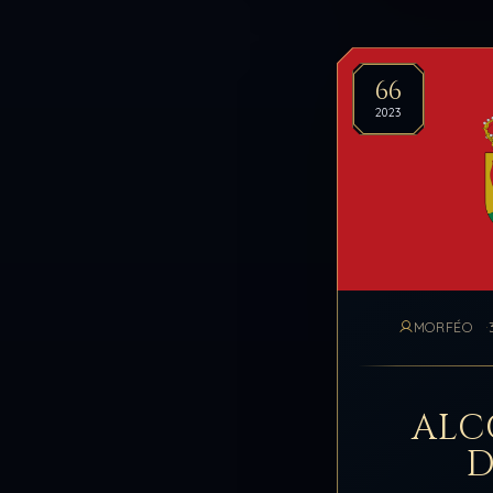
66
2023
MORFÉO
ALC
D