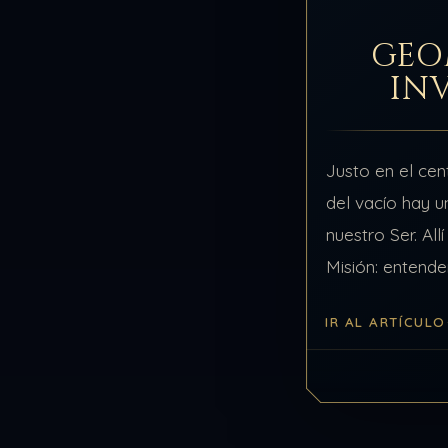
GEO
INV
Justo en el cen
del vacío hay u
nuestro Ser. All
Misión: entende
representan a l
IR AL ARTÍCULO
Guerreros. Nos
número 13, nue