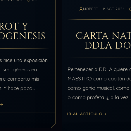
MORFÉO
8 AGO 2024
ROT Y
CARTA NA
OGENESIS
DDLA DO
s hice una exposición
Pertenecer a DDLA quiere d
 Cosmogénesis en
MAESTRO como capitán de
pre comparto mis
como genio musical, como j
s. Y hace poco
o como profeta y, a la vez,
o, me dijo: -Tío,
APRENDIZ como el alumno
r estas cosas en el
IR AL ARTÍCULO
conservatorio, el marinero
…
que…