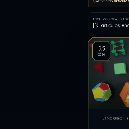
13 artícul
Alcorcón
ARCHIVO LOCALIZAD
13
artículos e
Artíc
25
2026
MORFÉO
8