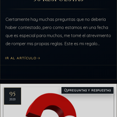
Ciertamente hay muchas preguntas que no debería
haber contestado, pero como estamos en una fecha
que es especial para muchos, me tomé el atrevimiento
de romper mis propias reglas. Este es mi regalo
navideño para ustedes.…
IR AL ARTÍCULO
PREGUNTAS Y RESPUESTAS
95
2020