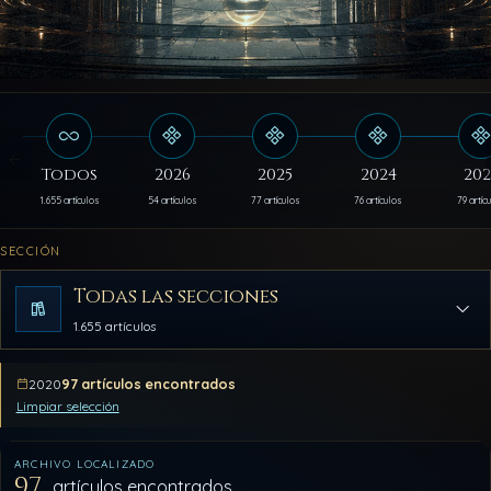
Todos
2026
2025
2024
202
1.655 artículos
54 artículos
77 artículos
76 artículos
79 artíc
SECCIÓN
Todas las secciones
1.655 artículos
97 artículos encontrados
2020
Limpiar selección
ARCHIVO LOCALIZADO
97
artículos encontrados