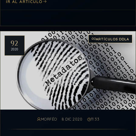
IR AL ARTÍCULO
ARTÍCULOS DDLA
92
2020
MORFÉO
8 DIC 2020
11:33