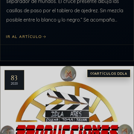
separador de mundos. El cruce presente dibuja las
casillas de paso por el tablero de ajedrez. Sin mezcla
posible entre lo blanco y lo negro.” Se acompaña…
IR AL ARTÍCULO
ARTÍCULOS DDLA
83
2020