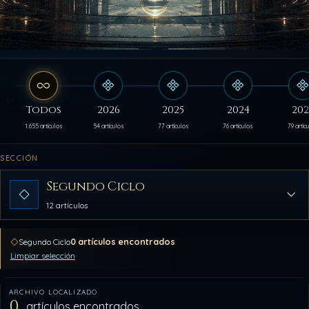
Todos
2026
2025
2024
202
1.655 artículos
54 artículos
77 artículos
76 artículos
79 artíc
SECCIÓN
Segundo Ciclo
12 artículos
0 artículos encontrados
Segundo Ciclo
Limpiar selección
ARCHIVO LOCALIZADO
0
artículos encontrados