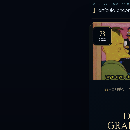
ARCHIVO LOCALIZAD
1
artículo enco
Artíc
73
2022
MORFÉO
D
GRA