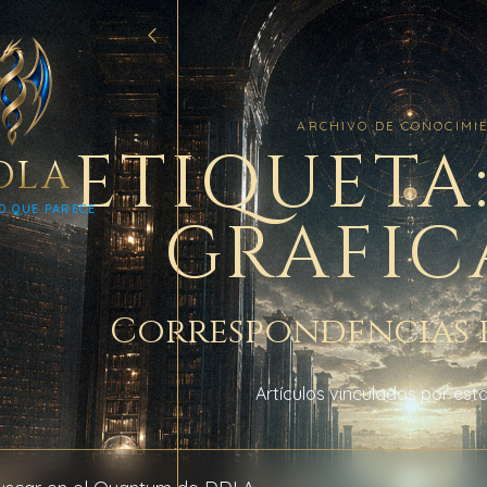
ARCHIVO DE CONOCIMI
ETIQUETA
DLA
O QUE PARECE
GRAFI
Correspondencias 
Artículos vinculados por esta