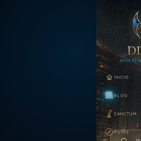
D
NADA ES L
INICIO
BLOG
SANCTUM
RUTAS