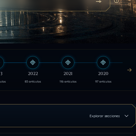
Abrir búsqueda
Cómo bu
3
2022
2021
2020
culos
85 artículos
116 artículos
97 artículos
103 
Explorar secciones