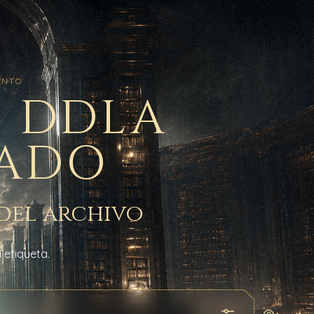
ENTO
: DDLA
CADO
del archivo
 etiqueta.