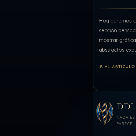
Hoy daremos c
sección pensad
mostrar gráfic
abstractos exp
de información.
IR AL ARTÍCULO
de los temas, s
de los concept
DD
NADA ES
PARECE