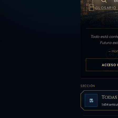
Buscar en el
GLOSARIO
Todo está cont
Futuro exi
— Mor
Todo
ACCESO 
1.654 artícul
SECCIÓN
Todas 
1.654 artícu