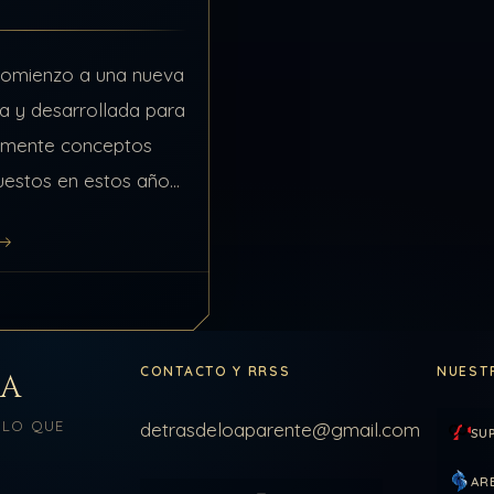
omienzo a una nueva
a y desarrollada para
amente conceptos
uestos en estos años
 No habrá desarrollo
olo imagenes alusivas
os tratados en su…
CONTACTO Y RRSS
NUEST
LA
 LO QUE
detrasdeloaparente@gmail.com
SU
AR