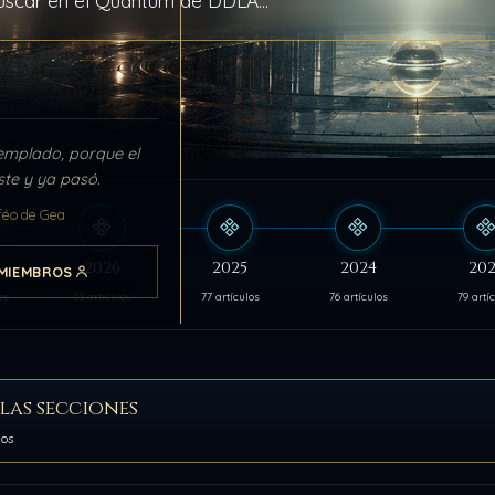
 archivo
emplado, porque el
ste y ya pasó.
féo de Gea
s
2026
2025
2024
202
MIEMBROS
os
53 artículos
77 artículos
76 artículos
79 artí
las secciones
los