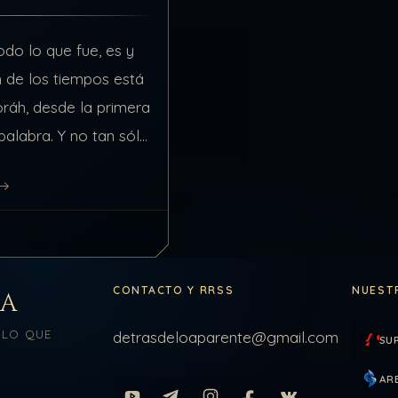
odo lo que fue, es y
in de los tiempos está
Toráh, desde la primera
 palabra. Y no tan sólo
eneral,…
CONTACTO Y RRSS
NUEST
LA
 LO QUE
detrasdeloaparente@gmail.com
SU
AR