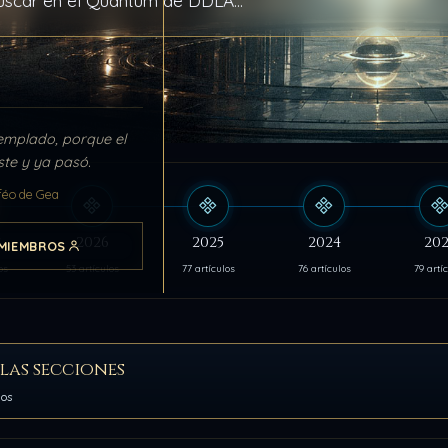
 archivo
emplado, porque el
ste y ya pasó.
féo de Gea
s
2026
2025
2024
202
MIEMBROS
os
53 artículos
77 artículos
76 artículos
79 artí
las secciones
los