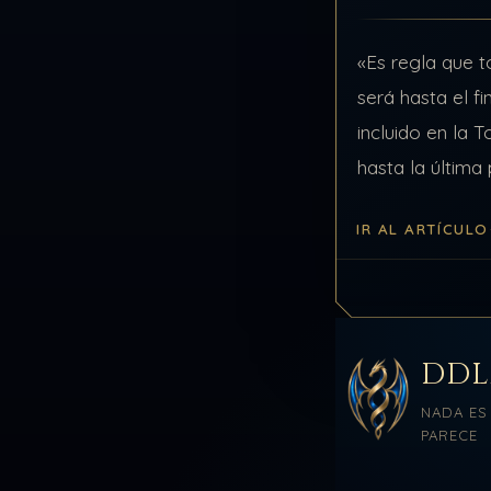
«Es regla que t
será hasta el f
incluido en la 
hasta la última
en un sentido g
IR AL ARTÍCULO
DD
NADA ES
PARECE