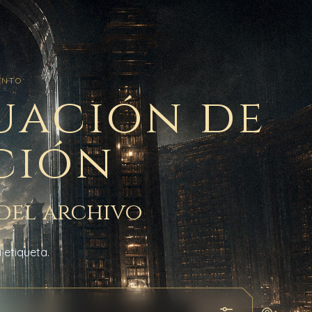
ENTO
uación de
ción
del archivo
 etiqueta.