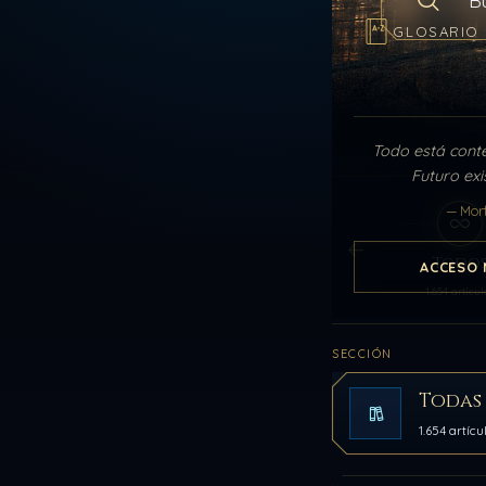
Buscar en el
GLOSARIO
Todo está cont
Futuro exi
— Mor
Todo
ACCESO 
1.654 artícul
SECCIÓN
Todas 
1.654 artícu