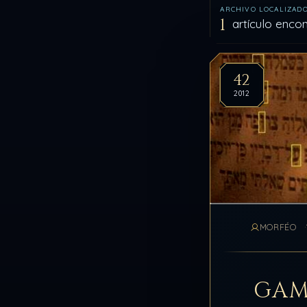
ARCHIVO LOCALIZAD
1
artículo enco
Artíc
42
2012
MORFÉO
GAM