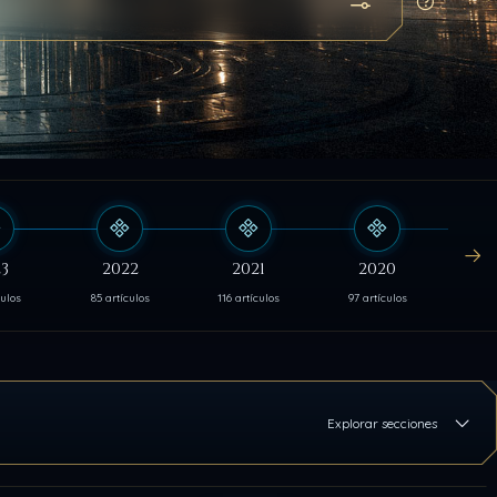
Abrir búsqueda
Cómo bu
3
2022
2021
2020
culos
85 artículos
116 artículos
97 artículos
103 
Explorar secciones