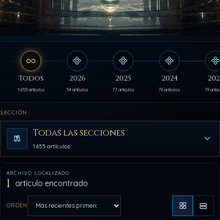
Todos
2026
2025
2024
202
1.655 artículos
54 artículos
77 artículos
76 artículos
79 artíc
SECCIÓN
Todas las secciones
1.655 artículos
ARCHIVO LOCALIZADO
1
artículo encontrado
ORDEN
Aplicar orden