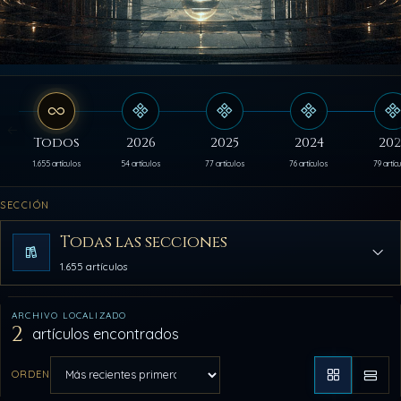
Todos
2026
2025
2024
202
1.655 artículos
54 artículos
77 artículos
76 artículos
79 artíc
SECCIÓN
Todas las secciones
1.655 artículos
ARCHIVO LOCALIZADO
2
artículos encontrados
ORDEN
Aplicar orden