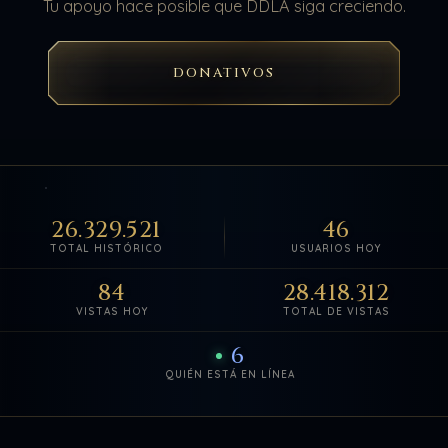
Tu apoyo hace posible que DDLA siga creciendo.
DONATIVOS
26.329.521
46
TOTAL HISTÓRICO
USUARIOS HOY
84
28.418.312
VISTAS HOY
TOTAL DE VISTAS
6
QUIÉN ESTÁ EN LÍNEA
Estadísticas de visitas actuali