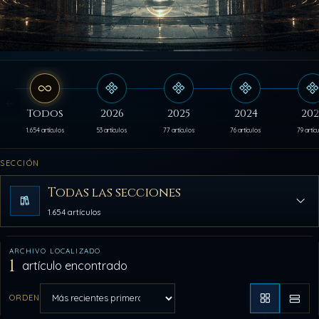
Todos
2026
2025
2024
202
1.654 artículos
53 artículos
77 artículos
76 artículos
79 artíc
SECCIÓN
Todas las secciones
1.654 artículos
ARCHIVO LOCALIZADO
1
artículo encontrado
ORDEN
Aplicar orden