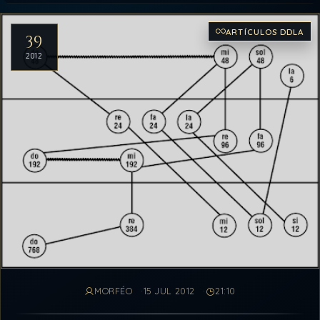
Artículos del archivo
ARTÍCULOS DDLA
39
2012
MORFÉO
15 JUL 2012
21:10