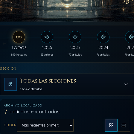
Có
Todos
2026
2025
2024
202
1.654 artículos
53 artículos
77 artículos
76 artículos
79 artíc
SECCIÓN
Todas las secciones
1.654 artículos
ARCHIVO LOCALIZADO
7
artículos encontrados
ORDEN
Aplicar orden