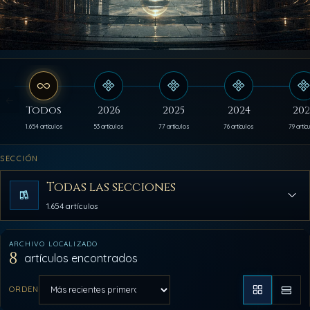
Todos
2026
2025
2024
202
1.654 artículos
53 artículos
77 artículos
76 artículos
79 artíc
SECCIÓN
Todas las secciones
1.654 artículos
ARCHIVO LOCALIZADO
8
artículos encontrados
ORDEN
Aplicar orden