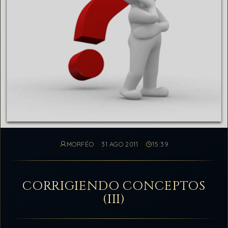
MORFÉO
31 AGO 2011
15:39
CORRIGIENDO CONCEPTOS
(III)