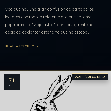
Veo que hay una gran confusión de parte de los
lectores con todo lo referente a lo que se llama
popularmente “viaje astral”, por consiguiente he
decidido adelantar este tema que no estaba
programado para ahora.…
IR AL ARTÍCULO
ARTÍCULOS DDLA
74
2011