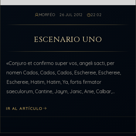
MORFÉO
26 JUL 2012
22:02
ESCENARIO UNO
«Conjuro et confirmo super vos, angeli sacti, per
nomen Cados, Cados, Cados, Eschereie, Eschereie,
Eschereie, Hatim, Hatim, Ya, fortis firmator
saeculorum, Cantine, Jaym, Janic, Anie, Calbar,
Sabbach, Betifay, Alnaym, et per nomen Adonay, qui
IR AL ARTÍCULO
creávit pisces,…