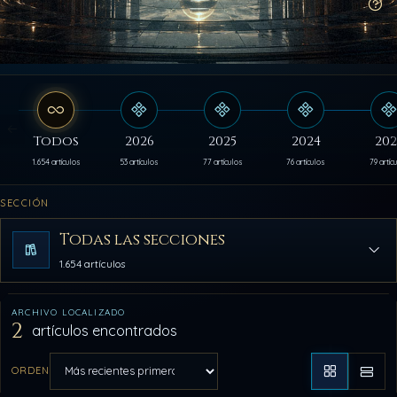
Có
Todos
2026
2025
2024
202
1.654 artículos
53 artículos
77 artículos
76 artículos
79 artíc
SECCIÓN
Todas las secciones
1.654 artículos
ARCHIVO LOCALIZADO
2
artículos encontrados
ORDEN
Aplicar orden