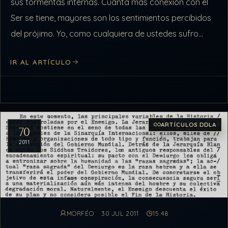
sus tormentas internas. Cuanta más conexión con el
Ser se tiene, mayores son los sentimientos percibidos
del prójimo. Yo, como cualquiera de ustedes sufro
esas tormentas emocionales,…
IR AL ARTÍCULO
ARTÍCULOS DDLA
70
2011
MORFÉO
30 JUL 2011
15:48