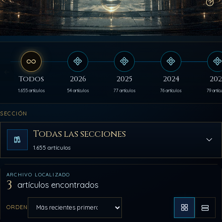
Có
Todos
2026
2025
2024
202
1.655 artículos
54 artículos
77 artículos
76 artículos
79 artíc
SECCIÓN
Todas las secciones
1.655 artículos
ARCHIVO LOCALIZADO
3
artículos encontrados
ORDEN
Aplicar orden