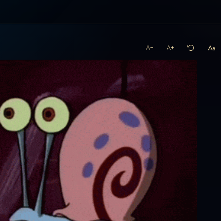
A−
A+