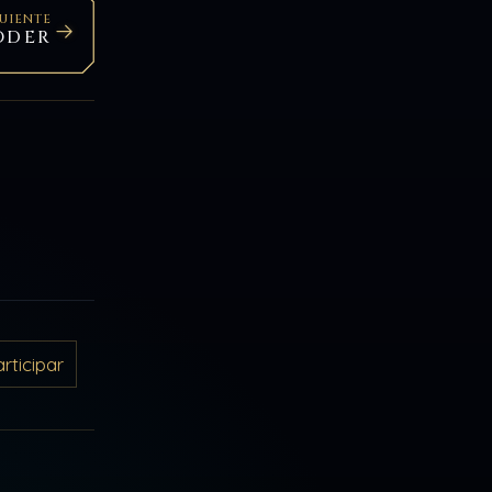
GUIENTE
ODER
ticipar