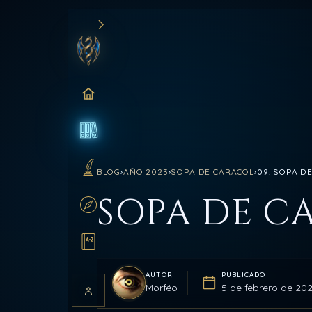
INICIO
BLOG
BLOG
›
AÑO 2023
›
SOPA DE CARACOL
›
09. SOPA D
SANCTUM
SOPA DE C
RUTAS
GLOSARIO
AUTOR
PUBLICADO
Morféo
5 de febrero de 20