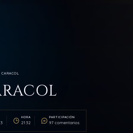
E CARACOL
ARACOL
HORA
PARTICIPACIÓN
23
21:32
97 comentarios