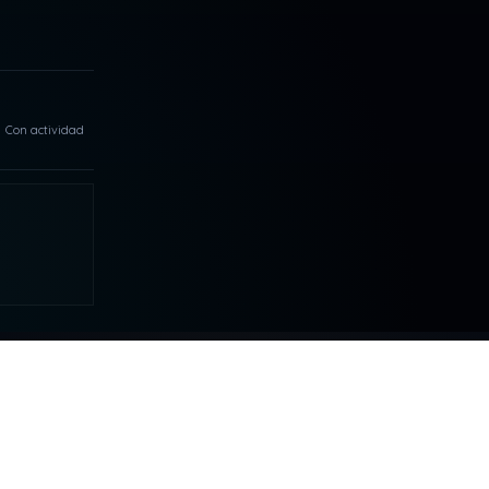
Con actividad
MAS
COLABORAR
Tu apoyo hace posible que DDLA
siga creciendo.
S
NELQP