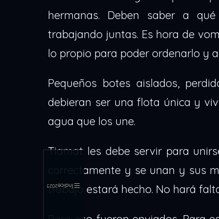
hermanas. Deben saber a qué 
trabajando juntas. Es hora de vomi
lo propio para poder ordenarlo y
Pequeños botes aislados, perdid
debieran ser una flota única y viv
agua que los une.
Tiamat les debe servir para unir
correctamente y se unan y sus me
Índice
trabajo estará hecho. No hará fal
2023