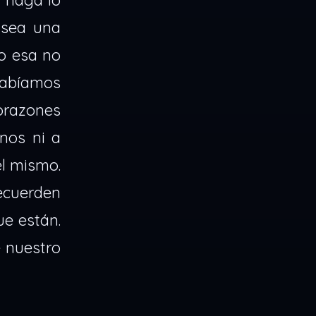
 haga lo
 sea una
o esa no
sabíamos
orazones
nos ni a
el mismo.
cuerden
ue están.
e nuestro