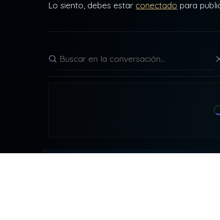
Lo siento, debes estar
conectado
para publi
Buscar en la conversación
CONT
DDLA
detr
NADA ES LO QUE PARECE