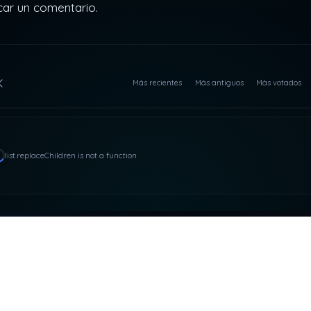
car un comentario.
Más recientes
Más antiguos
Más votados
list.replaceChildren is not a function
ACTO Y RRSS
NUESTRAS PLATAFOR
asdeloaparente@gmail.com
SUPEROCHO
ARES PRODUCCIONE