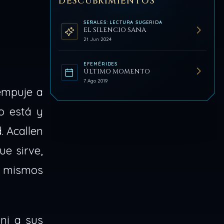
DESCUBRIMIENTOS
SEÑALES: LECTURA SUGERIDA
EL SILENCIO SANA
21 Jun 2024
EFEMÉRIDES
ÚLTIMO MOMENTO
7 Ago 2019
 empuje a
o está y
. Acallen
e sirve,
s mismos
ni a sus