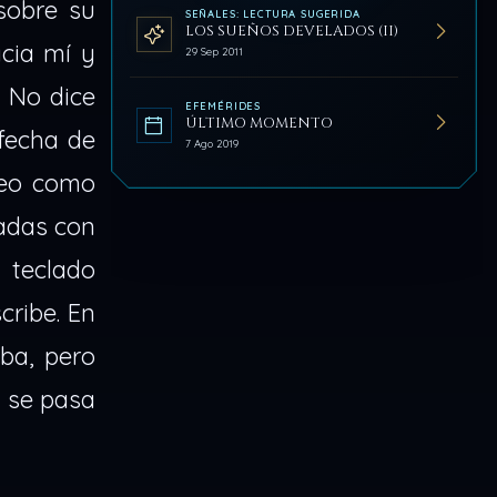
sobre su
SEÑALES: LECTURA SUGERIDA
LOS SUEÑOS DEVELADOS (II)
cia mí y
29 Sep 2011
 No dice
EFEMÉRIDES
ÚLTIMO MOMENTO
 fecha de
7 Ago 2019
veo como
adas con
 teclado
ribe. En
ba, pero
y se pasa