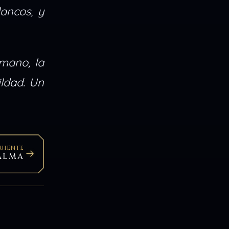
lancos, y
mano, la
ildad. Un
GUIENTE
ALMA