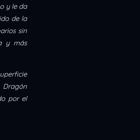
o y le da
ido de la
arios sin
da y más
uperficie
l Dragón
o por el