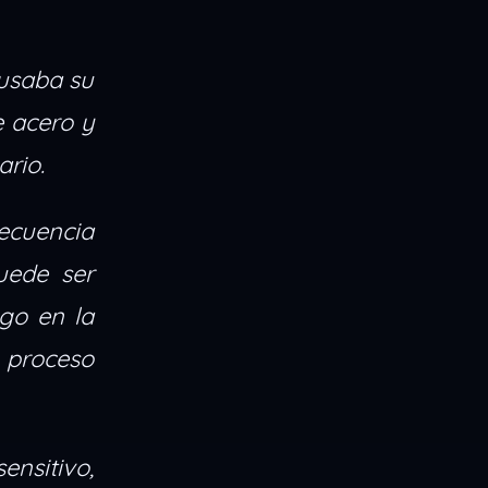
 usaba su
e acero y
ario.
ecuencia
uede ser
go en la
n proceso
nsitivo,