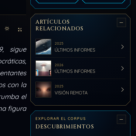
ARTÍCULOS
RELACIONADOS
Activar modo claro de lectura
Sin distracciones
2025
, sigue
ÚLTIMOS INFORMES
ráticas,
2026
ÚLTIMOS INFORMES
sentantes
os con la
2025
VISIÓN REMOTA
rumba el
a figura
EXPLORAR EL CORPUS
DESCUBRIMIENTOS