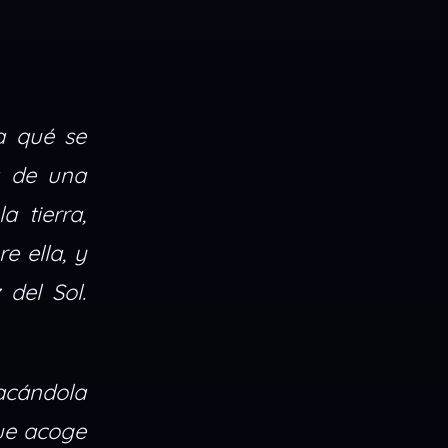
a qué se
a de una
 tierra,
e ella, y
 del Sol.
sacándola
que acoge