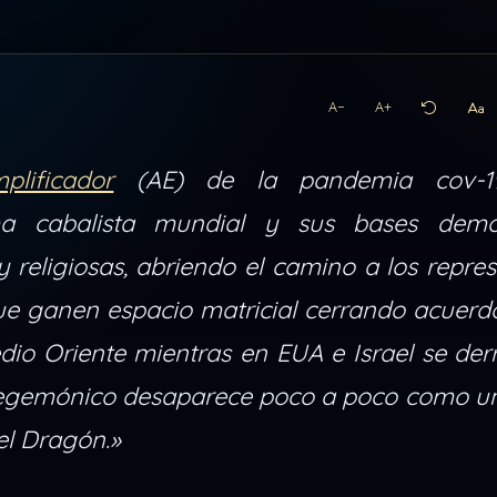
A−
A+
plificador
(AE) de la pandemia cov-19
ma cabalista mundial y sus bases democ
 y religiosas, abriendo el camino a los repre
ue ganen espacio matricial cerrando acuerd
io Oriente mientras en EUA e Israel se der
hegemónico desaparece poco a poco como un
el Dragón.»