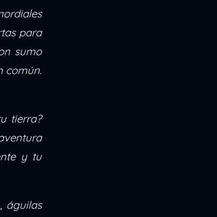
mordiales
rtas para
con sumo
en común.
u tierra?
 aventura
nte y tu
, águilas