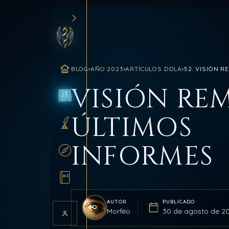
BLOG
›
AÑO 2023
›
ARTÍCULOS DDLA
›
52. VISIÓN 
INICIO
VISIÓN RE
BLOG
ÚLTIMOS
SANCTUM
INFORMES
RUTAS
GLOSARIO
AUTOR
PUBLICADO
Morféo
30 de agosto de 2