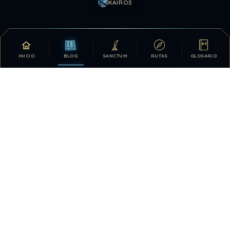
KAIROS
COLABORAR
INICIO
BLOG
SANCTUM
RUTAS
GLOSARIO
Tu apoyo hace posible que DDLA siga creciendo.
DONATIVOS
26.329.880
405
TOTAL HISTÓRICO
USUARIOS HOY
1575
28.419.803
VISTAS HOY
TOTAL DE VISTAS