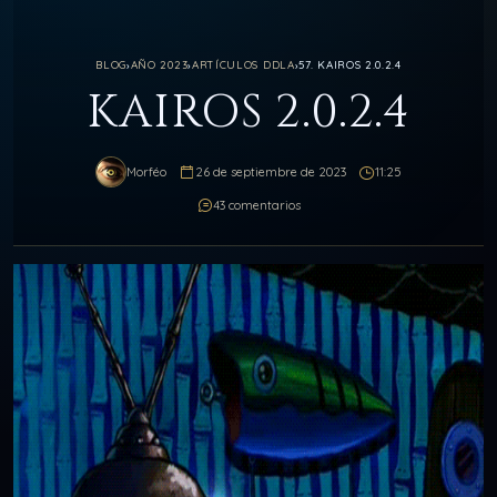
BLOG
›
AÑO 2023
›
ARTÍCULOS DDLA
›
57. KAIROS 2.0.2.4
KAIROS 2.0.2.4
Morféo
26 de septiembre de 2023
11:25
43 comentarios