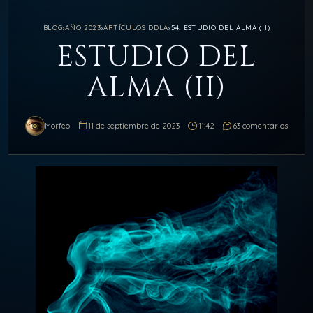
BLOG
›
AÑO 2023
›
ARTÍCULOS DDLA
›
54. ESTUDIO DEL ALMA (II)
ESTUDIO DEL
ALMA (II)
Morféo
11 de septiembre de 2023
11:42
63 comentarios