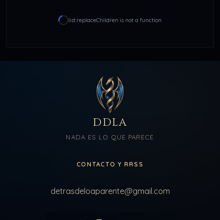
list.replaceChildren is not a function
DDLA
NADA ES LO QUE PARECE
CONTACTO Y RRSS
detrasdeloaparente@gmail.com