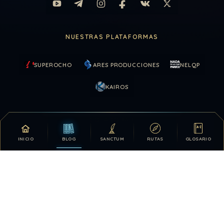
NUESTRAS PLATAFORMAS
SUPEROCHO
ARES PRODUCCIONES
NELQP
KAIROS
COLABORAR
INICIO
BLOG
SANCTUM
RUTAS
GLOSARIO
Tu apoyo hace posible que DDLA siga creciendo.
DONATIVOS