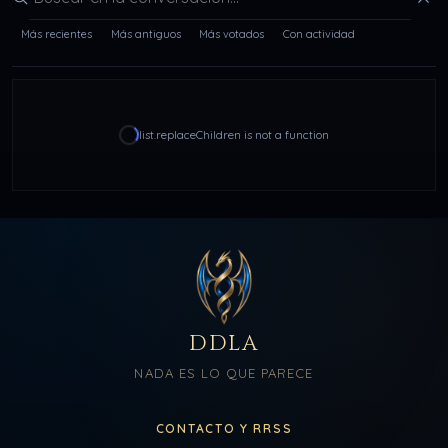
Buscar en la conversación
Más recientes
Más antiguos
Más votados
Con actividad
list.replaceChildren is not a function
DDLA
NADA ES LO QUE PARECE
CONTACTO Y RRSS