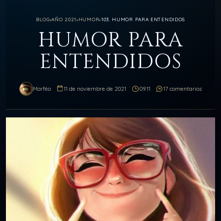
BLOG
›
AÑO 2021
›
HUMOR
›
103. HUMOR PARA ENTENDIDOS
HUMOR PARA
ENTENDIDOS
Morféo
11 de noviembre de 2021
09:11
17 comentarios