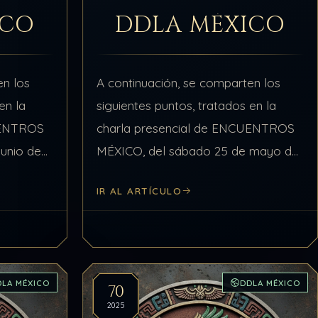
ICO
DDLA MÉXICO
en los
A continuación, se comparten los
en la
siguientes puntos, tratados en la
UENTROS
charla presencial de ENCUENTROS
unio de
MÉXICO, del sábado 25 de mayo de
Tema:
2025, relacionados con el Tema:
IR AL ARTÍCULO
, B y C
ADN (Información Consciente) Punto
#1 de 4: SABIDURÍA ANCESTRAL
Se…
DLA MÉXICO
DDLA MÉXICO
70
2025