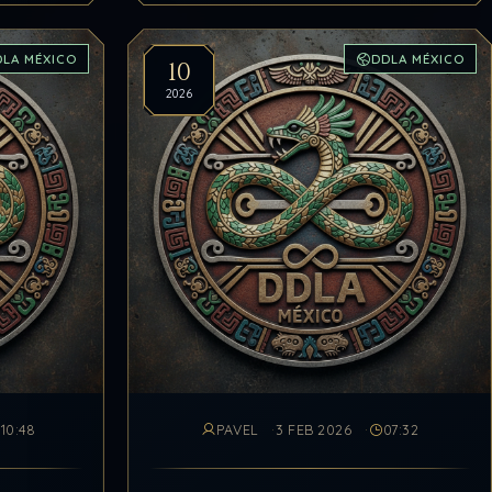
DLA MÉXICO
DDLA MÉXICO
10
2026
10:48
PAVEL
3 FEB 2026
07:32