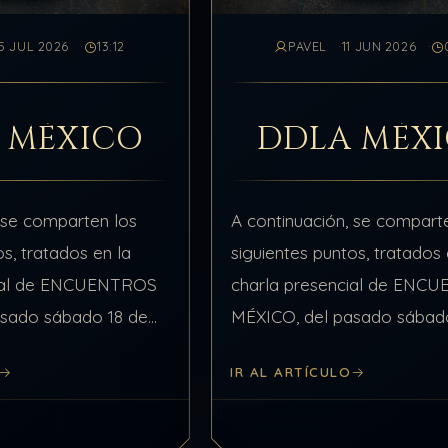
5 JUL 2026
13:12
PAVEL
11 JUN 2026
 MÉXICO
DDLA MÉX
 se comparten los
A continuación, se compart
os, tratados en la
siguientes puntos, tratados 
cial de ENCUENTROS
charla presencial de ENC
asado sábado 18 de
MÉXICO, del pasado sábad
, relacionados con el
septiembre de 2025, relaci
IR AL ARTÍCULO
: Punto #1 de 12:
con el Tema: Consciencia Art
sar…
varios Temas más: Punto #