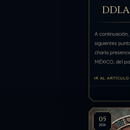
DDLA
A continuación,
siguientes punt
charla presen
MÉXICO, del p
julio de 2025, 
IR AL ARTÍCULO
Tema: Alma y Es
El Recuerdo…
05
2026