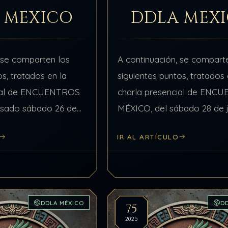
 MÉXICO
DDLA MÉX
 se comparten los
A continuación, se compart
os, tratados en la
siguientes puntos, tratados 
cial de ENCUENTROS
charla presencial de ENC
asado sábado 26 de
MÉXICO, del sábado 28 de j
relacionados con el
2025, relacionados con el 
IR AL ARTÍCULO
píritu. Punto #1 de 4:
Influencias Externas tipos A
Punto #1 de…
DDLA MÉXICO
D
75
2025