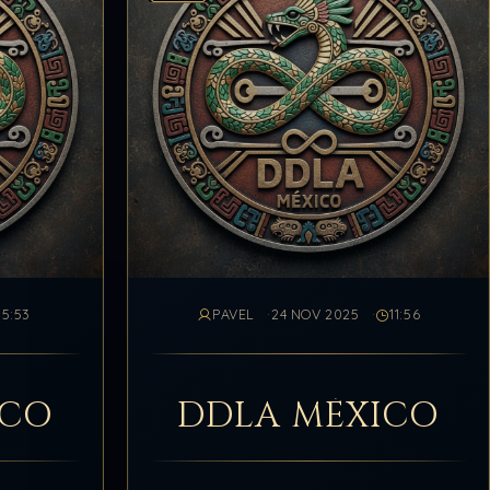
15:53
PAVEL
24 NOV 2025
11:56
ICO
DDLA MÉXICO