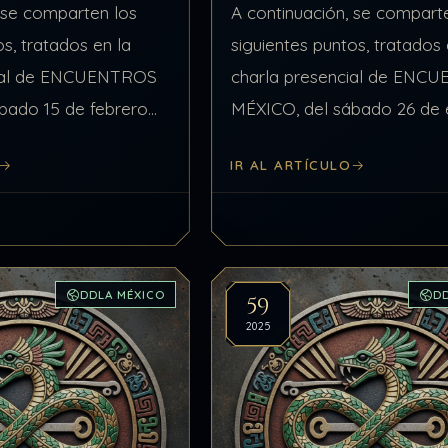
 se comparten los
A continuación, se compart
os, tratados en la
siguientes puntos, tratados 
cial de ENCUENTROS
charla presencial de ENC
bado 15 de febrero
MÉXICO, del sábado 26 de 
ionados con Temas
2025, relacionados con el 
IR AL ARTÍCULO
 #1 de 5: UNA NUEVA
PENSAMIENTOS Y BASUR
reunidos, llegó…
MENTAL. Punto #1 de 4:
PENSAMIENTOS DE…
DDLA MÉXICO
D
59
2025