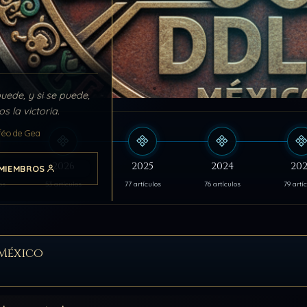
puede, y si se puede,
s la victoria.
féo de Gea
s
2026
2025
2024
202
MIEMBROS
os
53 artículos
77 artículos
76 artículos
79 artí
México