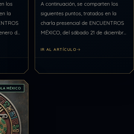
en los
A continuación, se comparten los
en la
siguientes puntos, tratados en la
UENTROS
charla presencial de ENCUENTROS
enero de
MÉXICO, del sábado 21 de diciembre
Tema,
de 2024, relacionados con el Tema
IR AL ARTÍCULO
A
ACCIÓN-REACCIÓN. Punto #1 de 3:
EL PERDÓN Y SOLTAR Un…
DLA MÉXICO