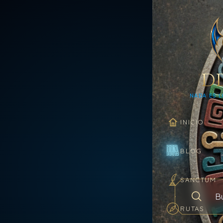
D
NADA ES L
INICIO
BLOG
SANCTUM
Buscar en el
RUTAS