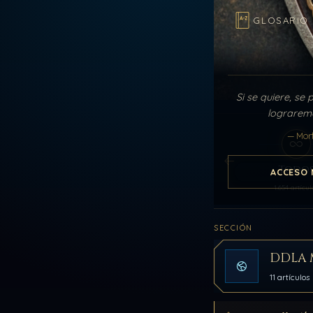
GLOSARIO
Si se quiere, se 
lograremo
— Mor
Todo
ACCESO 
1.654 artícul
SECCIÓN
DDLA 
11 artículos