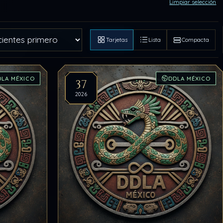
Limpiar selección
Tarjetas
Lista
Compacta
DLA MÉXICO
DDLA MÉXICO
37
2026