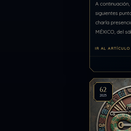
A continuación,
siguientes punt
charla presen
MÉXICO, del sá
de 2025, relac
IR AL ARTÍCULO
VARIOS. Punto
COMPAÑERA Ya 
62
2025