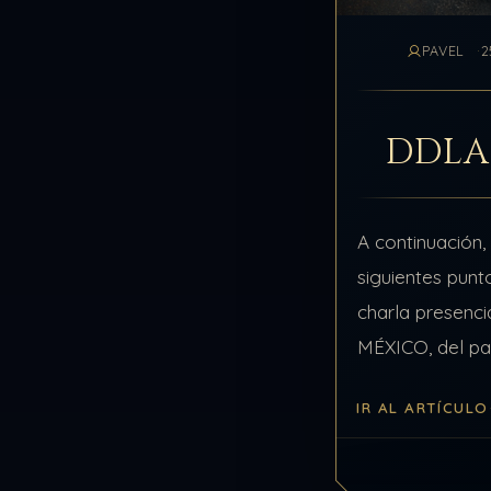
PAVEL
2
DDLA
A continuación,
siguientes punt
charla presen
MÉXICO, del p
octubre de 2025
IR AL ARTÍCULO
Tema, El Perdón
Perdonar es pa