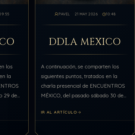
09:55
PAVEL
21 MAY 2026
10:48
ICO
DDLA MÉXICO
en los
A continuación, se comparten los
en la
siguientes puntos, tratados en la
UENTROS
charla presencial de ENCUENTROS
o 29 de
MÉXICO, del pasado sábado 30 de
onados
agosto de 2025, relacionados con el
IR AL ARTÍCULO
ificial y
Tema, Líneas de Tiempo 33 y 42 y
1 de…
varios Temas…