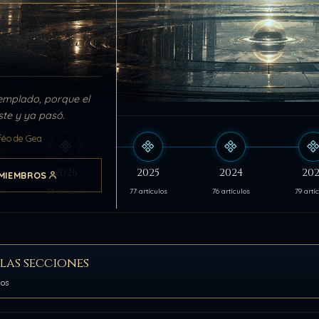
emplado, porque el
ste y ya pasó.
féo de Gea
s
2026
2025
2024
202
MIEMBROS
os
53 artículos
77 artículos
76 artículos
79 artí
las secciones
los