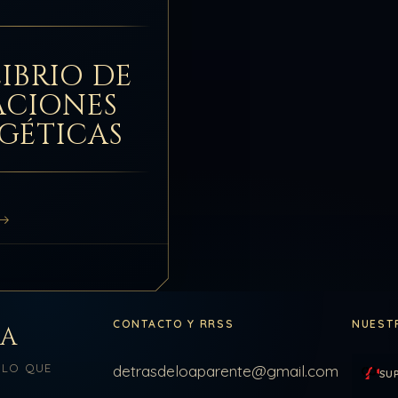
IBRIO DE
ACIONES
GÉTICAS
CONTACTO Y RRSS
NUEST
LA
 LO QUE
detrasdeloaparente@gmail.com
SU