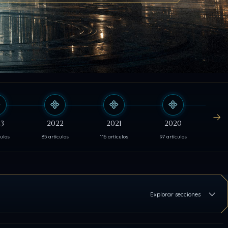
3
2022
2021
2020
culos
85 artículos
116 artículos
97 artículos
103 
Explorar secciones