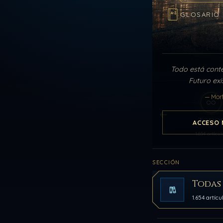
GLOSARIO
Todo está cont
Futuro exi
— Mor
Todo
ACCESO 
1.654 artícul
SECCIÓN
Todas 
1.654 artícu