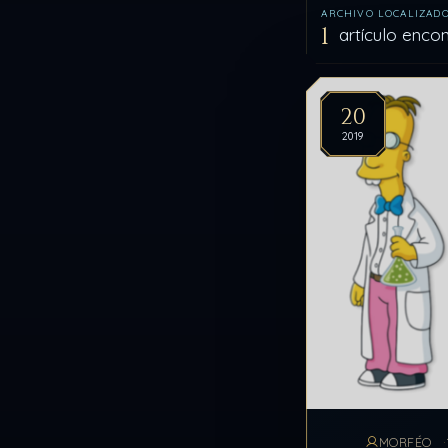
ARCHIVO LOCALIZAD
1
artículo enco
Artíc
20
2019
MORFÉO