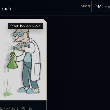
O
ORDEN
ntrado
Aplicar orden
ulos del archivo
ARTÍCULOS DDLA
12 MAR 2019
11:40