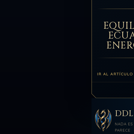
EQUIL
ECU
ENER
IR AL ARTÍCULO
DD
NADA ES
PARECE