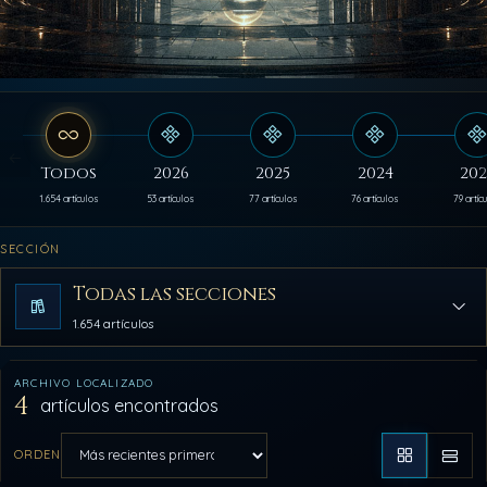
Todos
2026
2025
2024
202
1.654 artículos
53 artículos
77 artículos
76 artículos
79 artíc
SECCIÓN
Todas las secciones
1.654 artículos
ARCHIVO LOCALIZADO
4
artículos encontrados
ORDEN
Aplicar orden