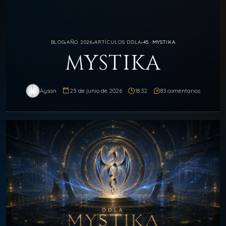
BLOG
›
AÑO 2026
›
ARTÍCULOS DDLA
›
45. MYSTIKA
MYSTIKA
Áysan
25 de junio de 2026
18:32
83 comentarios