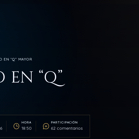
O EN “Q” MAYOR
 EN “Q”
HORA
PARTICIPACIÓN
6
18:50
62 comentarios