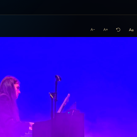
A−
A+