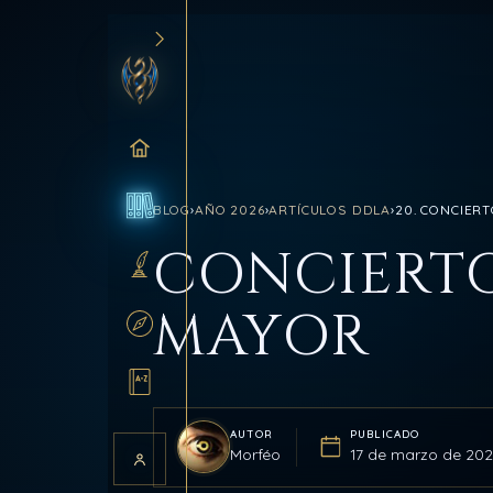
INICIO
BLOG
›
AÑO 2026
›
ARTÍCULOS DDLA
›
20. CONCIERT
BLOG
CONCIERTO
SANCTUM
MAYOR
RUTAS
GLOSARIO
AUTOR
PUBLICADO
Morféo
17 de marzo de 202