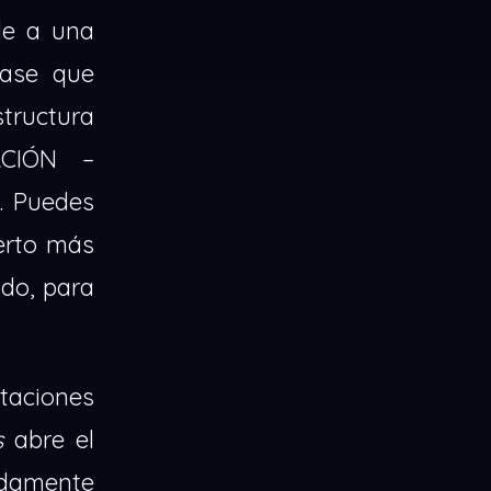
de a una
rase que
structura
ACIÓN –
. Puedes
erto más
ido, para
staciones
s
abre el
ndamente