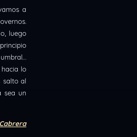
 vamos a
overnos.
do, luego
principio
 umbral…
 hacia lo
 salto al
ía sea un
 Cabrera