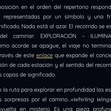
posición en el orden del repertorio respon
án representadas por un símbolo y una f
ificado. Nada está al azar. El recorrido se e
 del caminar: EXPLORACIÓN – ILUMIN
mo acorde se apague, el viaje no termina
través de este
enlace
que expande el conci
ción de cada estación y el sentido del recorr
as capas de significado.
 la ruta para explorar en profundidad las e
ás sorpresas por el camino…
«Whirling Wing
vuelta en misterio. Es una pieza profu