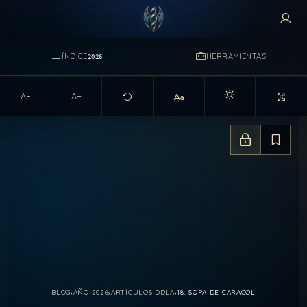
ÍNDICE
HERRAMIENTAS
2026
A−
A+
Activar modo claro d
Estado de a
Guarda
BLOG
›
AÑO 2026
›
ARTÍCULOS DDLA
›
18. SOPA DE CARACOL