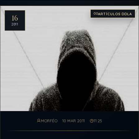
Artículos del archivo
ARTÍCULOS DDLA
16
2011
MORFÉO
10 MAR 2011
11:25