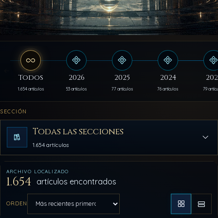
Todos
2026
2025
2024
202
1.654 artículos
53 artículos
77 artículos
76 artículos
79 artíc
SECCIÓN
Todas las secciones
1.654 artículos
ARCHIVO LOCALIZADO
1.654
artículos encontrados
ORDEN
Aplicar orden