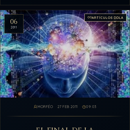
ARTÍCULOS DDLA
06
2011
MORFÉO
27 FEB 2011
09:03