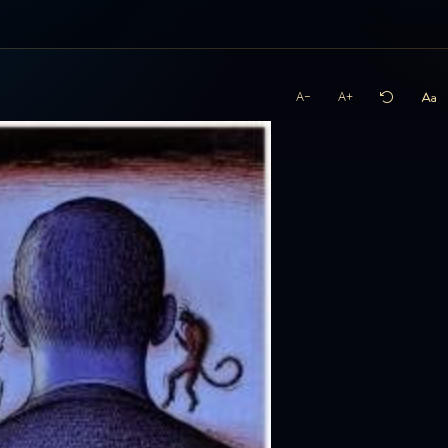
A−
A+