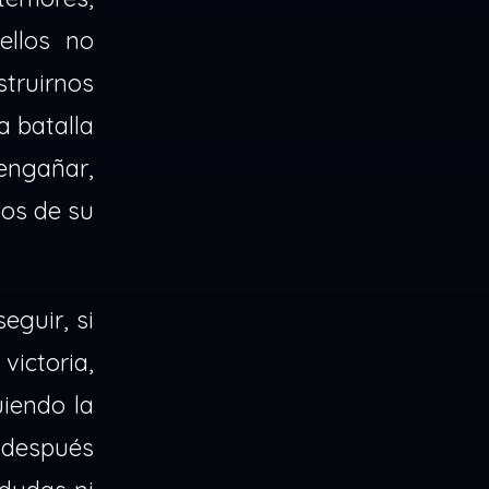
ellos no
truirnos
 batalla
engañar,
vos de su
eguir, si
victoria,
uiendo la
 después