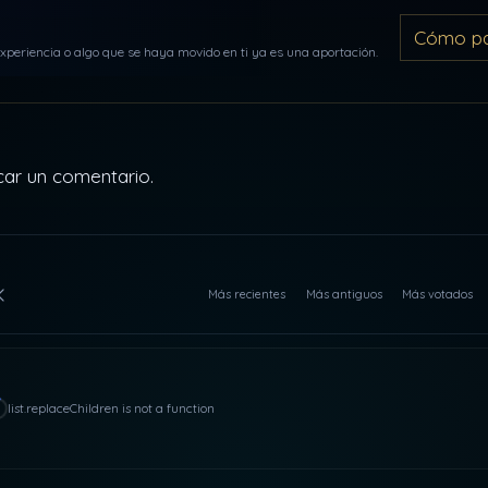
Cómo par
periencia o algo que se haya movido en ti ya es una aportación.
car un comentario.
Más recientes
Más antiguos
Más votados
list.replaceChildren is not a function