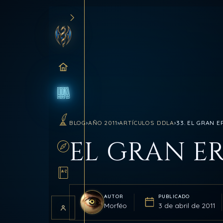
INICIO
BLOG
BLOG
›
AÑO 2011
›
ARTÍCULOS DDLA
›
33. EL GRAN 
SANCTUM
EL GRAN E
RUTAS
GLOSARIO
AUTOR
PUBLICADO
Morféo
3 de abril de 2011