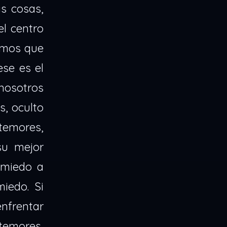
as cosas,
el centro
eemos que
ese es el
nosotros
, oculto
 temores,
su mejor
 miedo a
iedo. Si
enfrentar
temores,