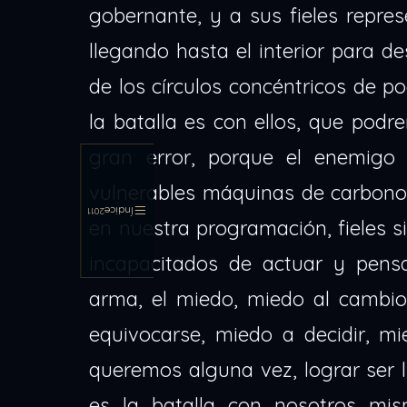
gobernante, y a sus fieles repres
llegando hasta el interior para d
de los círculos concéntricos de 
la batalla es con ellos, que podr
gran error, porque el enemigo
vulnerables máquinas de carbono 
Índice
2011
en nuestra programación, fieles s
incapacitados de actuar y pens
arma, el miedo, miedo al cambio
equivocarse, miedo a decidir, mi
queremos alguna vez, lograr ser l
es la batalla con nosotros mis