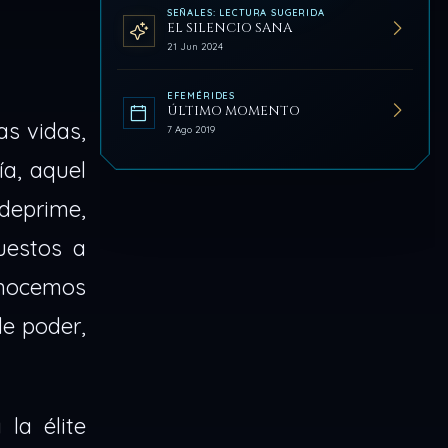
SEÑALES: LECTURA SUGERIDA
EL SILENCIO SANA
21 Jun 2024
EFEMÉRIDES
ÚLTIMO MOMENTO
as vidas,
7 Ago 2019
ía, aquel
deprime,
uestos a
conocemos
de poder,
la élite