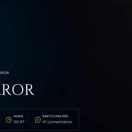
ERROR
RROR
HORA
PARTICIPACIÓN
00:47
41 comentarios