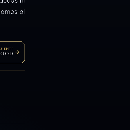
dudas ni
hamos al
GUIENTE
WOOD