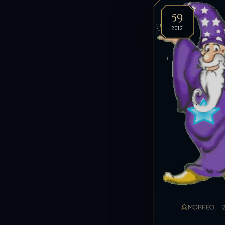
59
2012
MORFÉO