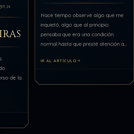
11:24
Hace tiempo observé algo que me
inquietó, algo que al principio
IRAS
pensaba que era una condición
normal hasta que presté atención a
ello. Observé que los recuerdos que
s
IR AL ARTÍCULO
uno tiene a lo largo de su vida…
ado
verso de la
el lado
el cielo