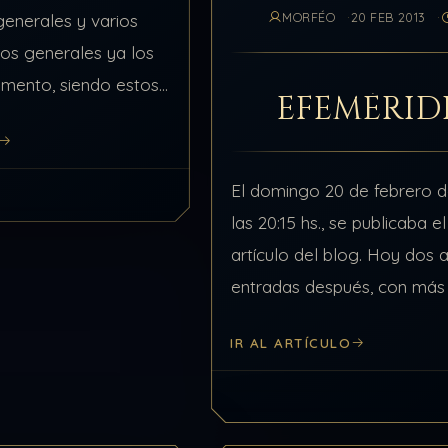
MORFÉO
20 FEB 2013
generales y varios
os generales ya los
mento, siendo estos
EFEMÉRID
ior y el mental
 de los secundarios se
El domingo 20 de febrero d
las 20:15 hs., se publicaba e
artículo del blog. Hoy dos 
entradas después, con más
comentarios y más de 1.20
IR AL ARTÍCULO
visitas, cerramos…