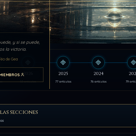
puede, y si se puede,
s la victoria.
féo de Gea
s
2026
2025
2024
202
MIEMBROS
os
53 artículos
77 artículos
76 artículos
79 artí
las secciones
los