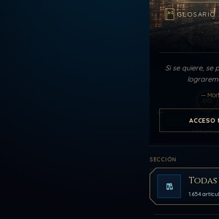
GLOSARIO
Si se quiere, se 
lograremo
— Mor
Todo
ACCESO 
1.654 artícul
SECCIÓN
Todas 
1.654 artícu