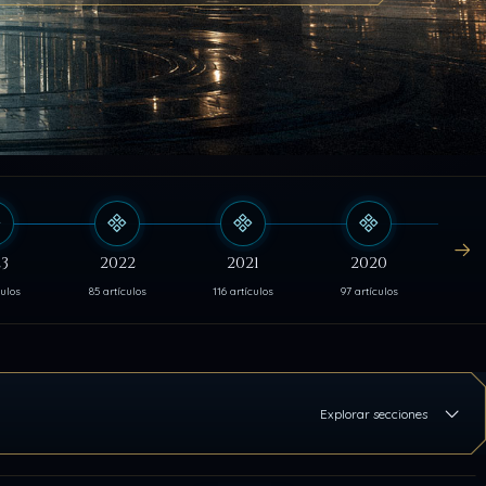
3
2022
2021
2020
culos
85 artículos
116 artículos
97 artículos
103 
Explorar secciones