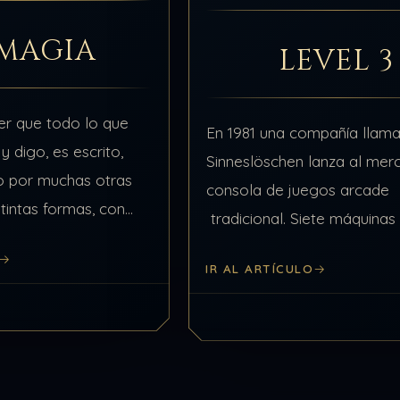
 MAGIA
LEVEL 3
er que todo lo que
En 1981 una compañía llam
y digo, es escrito,
Sinneslöschen lanza al mer
o por muchas otras
consola de juegos arcade
tintas formas, con
tradicional. Siete máquinas
riencias particulares
videojuego ―llamado “Pol
nicas, aunque no lo
IR AL ARTÍCULO
se distribuyeron en algunos
recreativos de los suburbio
ciudad de Portland,…