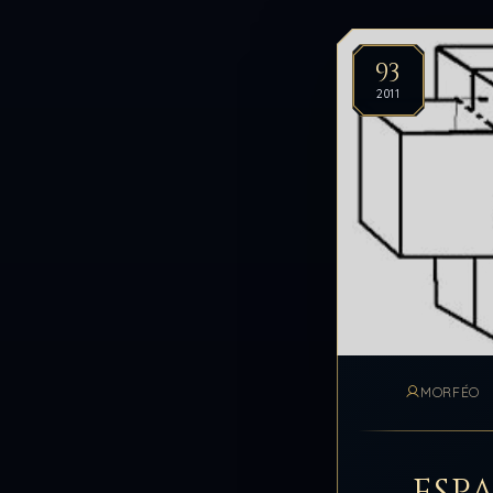
93
2011
MORFÉO