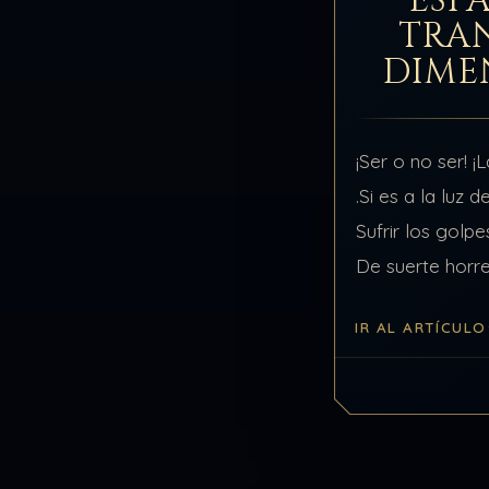
ESP
TRA
DIME
¡Ser o no ser! ¡
.Si es a la luz 
Sufrir los golp
De suerte horre
lucha En guerra
IR AL ARTÍCULO