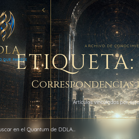
DLA
ARCHIVO DE CONOCIMI
ETIQUETA:
O QUE PARECE
Correspondencias 
Artículos vinculados por esta
 archivo