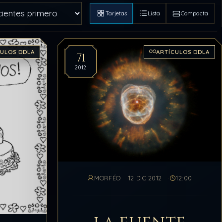
Tarjetas
Lista
Compacta
CULOS DDLA
ARTÍCULOS DDLA
71
2012
MORFÉO
12 DIC 2012
12:00