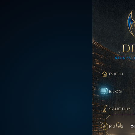
D
NADA ES L
INICIO
BLOG
SANCTUM
RUTAS
Buscar en el