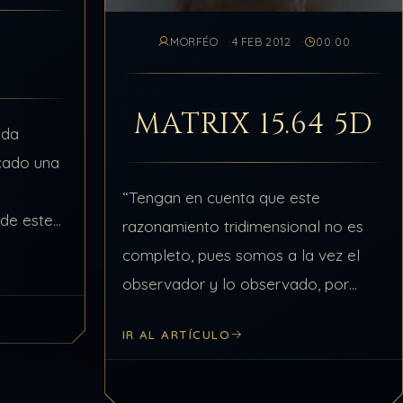
MORFÉO
4 FEB 2012
00:00
MATRIX 15.64 5D
ada
cado una
“Tengan en cuenta que este
 de este
razonamiento tridimensional no es
ybius”―
completo, pues somos a la vez el
 salones
observador y lo observado, por
s de la
formar parte de la misma realidad
IR AL ARTÍCULO
observada….Dejemos para más
adelante la visión desde la Matrix…