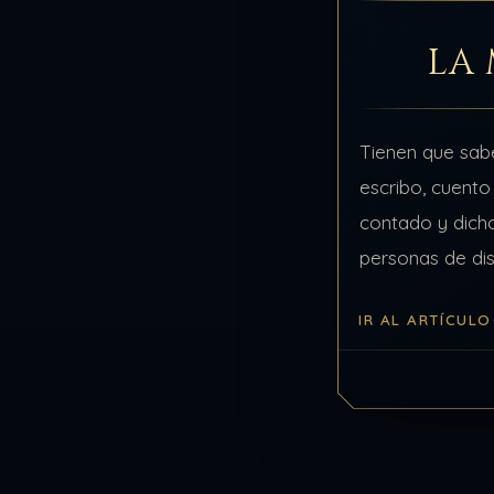
LA
Tienen que sab
escribo, cuento 
contado y dich
personas de dis
palabras y expe
IR AL ARTÍCULO
que las hacen ú
son.…