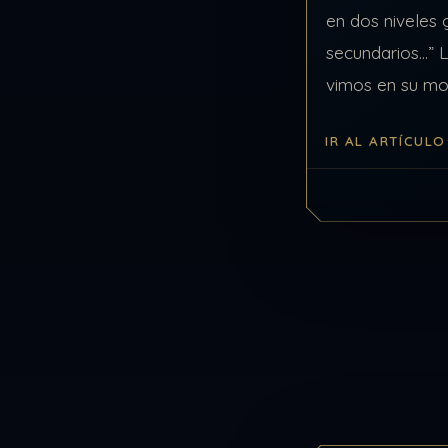
en dos niveles 
secundarios…” L
vimos en su mo
el mental super
IR AL ARTÍCULO
inferior. Dentro
encuentran…