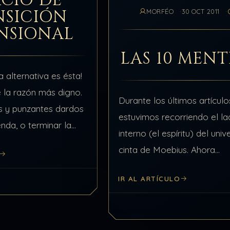
ACIO DE
NSICIÓN
MORFÉO
30 OCT 2011
NSIONAL
LAS 10 MENT
La alternativa es ésta!
de la razón más digno.
Durante los últimos artículo
es y punzantes dardos
estuvimos recorriendo el l
nda, o terminar la
interno (el espíritu) del uni
 contra un piélago…
cinta de Moebius. Ahora
recorreremos el universo d
IR AL ARTÍCULO
externo (la materia), donde 
se junta con la tierra y…