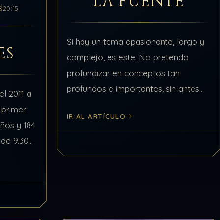
LA FUENTE
20:15
Si hay un tema apasionante, largo y
ES
complejo, es este. No pretendo
profundizar en conceptos tan
profundos e importantes, sin antes
el 2011 a
advertirles sobre el peligro de
l primer
IR AL ARTÍCULO
malinterpretar las ideas y confundir
años y 184
ilusión con realidad. Por tal…
 de 9.300
0.000