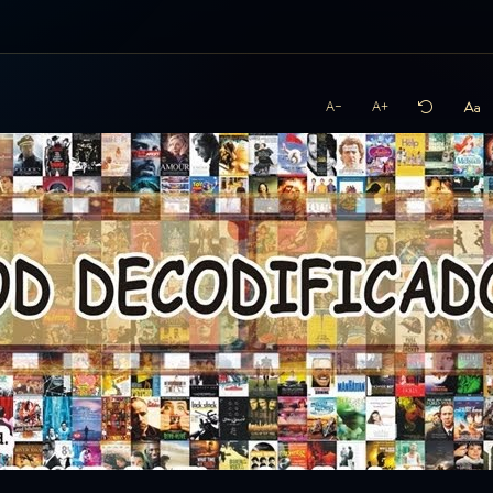
A−
A+