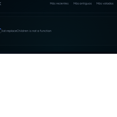
Más recientes
Más antiguos
Más votados
list.replaceChildren is not a function
ACTO Y RRSS
NUESTRAS PLATAFOR
asdeloaparente@gmail.com
SUPEROCHO
ARES PRODUCCIONE
KAIROS