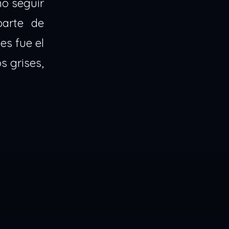
no seguir
parte de
es fue el
 grises,