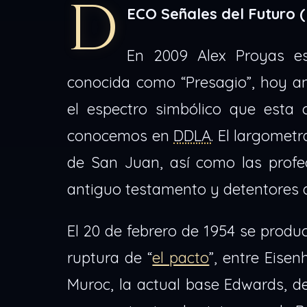
D
ECO Señales del Futuro 
En 2009 Alex Proyas est
conocida como “Presagio”, hoy a
el espectro simbólico que esta 
conocemos en
DDLA
. El largomet
de San Juan, así como las profecí
antiguo testamento y detentores d
El 20 de febrero de 1954 se prod
ruptura de “
el pacto
”, entre Eise
Muroc, la actual base Edwards, d