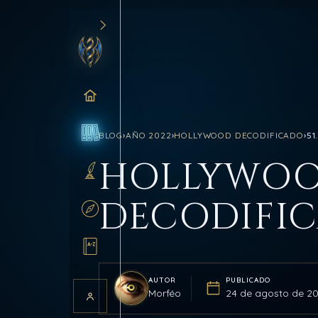
INICIO
BLOG
›
AÑO 2022
›
HOLLYWOOD DECODIFICADO
›
51
BLOG
HOLLYWO
SANCTUM
DECODIFI
RUTAS
GLOSARIO
AUTOR
PUBLICADO
Morféo
24 de agosto de 2