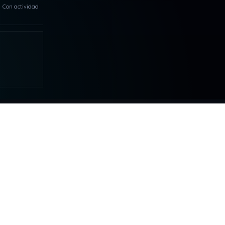
Con actividad
MAS
COLABORAR
Tu apoyo hace posible que DDLA
siga creciendo.
S
NELQP
DONATIVOS