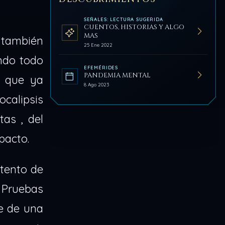
SEÑALES: LECTURA SUGERIDA
CUENTOS, HISTORIAS Y ALGO
MAS
 también
25 Ene 2022
ndo todo
EFEMÉRIDES
PANDEMIA MENTAL
s que ya
8 Ago 2023
ocalipsis
tas , del
pacto.
ntento de
e Pruebas
e de una