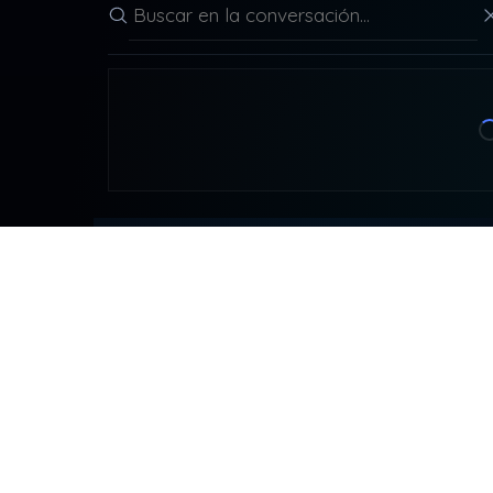
Buscar en la conversación
CONT
DDLA
detr
NADA ES LO QUE PARECE