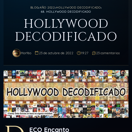
BLOG
›
AÑO 2022
›
HOLLYWOOD DECODIFICADO
›
68. HOLLYWOOD DECODIFICADO
HOLLYWOOD
DECODIFICADO
Morféo
23 de octubre de 2022
19:27
23 comentarios
ECO Encanto