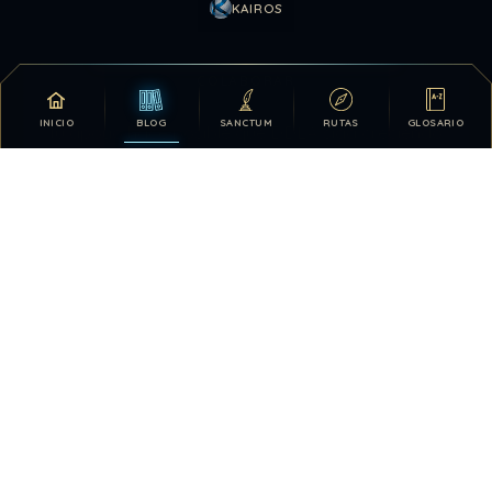
KAIROS
COLABORAR
INICIO
BLOG
SANCTUM
RUTAS
GLOSARIO
Tu apoyo hace posible que DDLA siga creciendo.
DONATIVOS
26.328.169
123
TOTAL HISTÓRICO
USUARIOS HOY
189
28.414.232
VISTAS HOY
TOTAL DE VISTAS