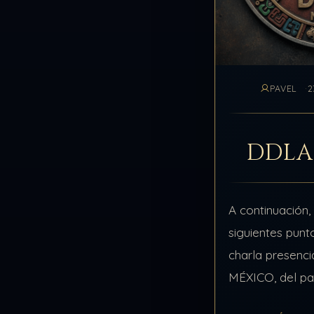
PAVEL
2
DDLA
A continuación,
siguientes punt
charla presen
MÉXICO, del p
julio de 2025, 