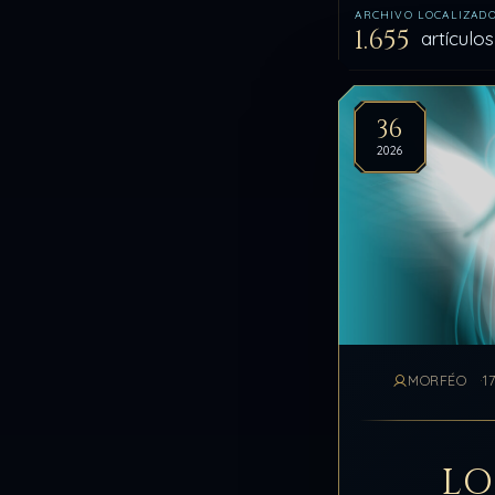
ARCHIVO LOCALIZAD
1.655
artículo
Artíc
36
2026
MORFÉO
1
LO