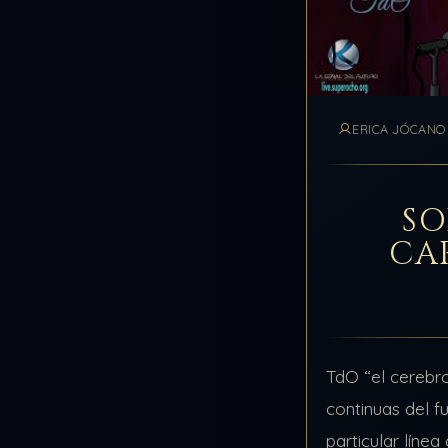
ERICA JÓCANO
SO
CA
TdO “el cerebr
continuas del f
particular líne