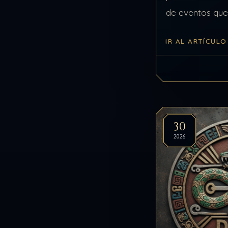
de eventos que
milisegundos h
IR AL ARTÍCULO
supra conscient
Librerías de h
30
2026