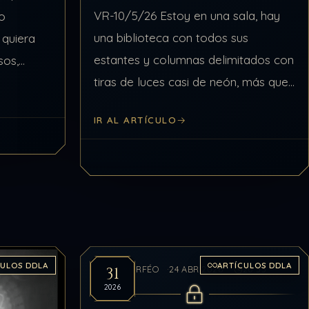
VR-10/5/26 Estoy en una sala, hay
 o
una biblioteca con todos sus
 quiera
estantes y columnas delimitados con
sos,
tiras de luces casi de neón, más que
rtunista
nada rojas, pero hay otros colores,
 humo, un
IR AL ARTÍCULO
por ejemplo, azul. Los bordes de…
CULOS DDLA
ARTÍCULOS DDLA
31
MORFÉO
24 ABR 2026
20:33
2026