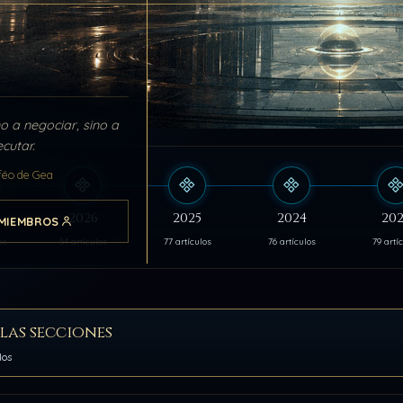
o a negociar, sino a
ecutar.
féo de Gea
s
2026
2025
2024
202
MIEMBROS
os
54 artículos
77 artículos
76 artículos
79 artí
las secciones
los