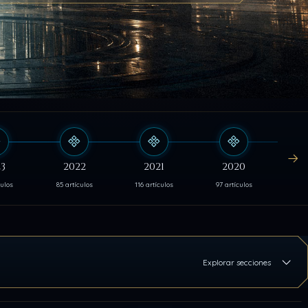
3
2022
2021
2020
culos
85 artículos
116 artículos
97 artículos
103 
Explorar secciones