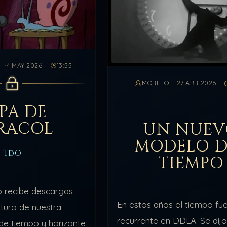
4 MAY 2026
13:55
MORFÉO
27 ABR 2026
PA DE
RACOL
UN NUE
MODELO D
TdO
TIEMPO
o recibe descargas
En estos años el tiempo fu
uturo de nuestra
recurrente en DDLA. Se dijo
a de tiempo y horizonte