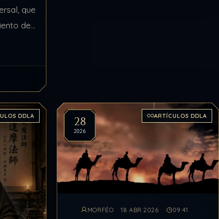
ersal, que
iento del
o 13.20 y
CULOS DDLA
ARTÍCULOS DDLA
28
2026
MORFÉO
18 ABR 2026
09:41