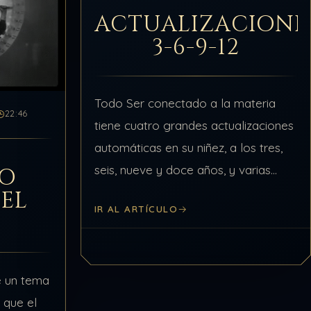
ACTUALIZACIONE
3-6-9-12
Todo Ser conectado a la materia
22:46
tiene cuatro grandes actualizaciones
automáticas en su niñez, a los tres,
seis, nueve y doce años, y varias
VO
secundarias después en el
EL
IR AL ARTÍCULO
transcurso de su existencia. Estas
actualizaciones son de…
e un tema
 que el