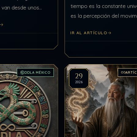
tiempo es la constante univ
 van desde unos
es la percepción del movim
asta donde nuestro
espacio, se habló del tiemp
e pueda procesar. “
IR AL ARTÍCULO
12.60, del…
orizonte. Como UdC…
DDLA MÉXICO
ARTÍ
29
2026