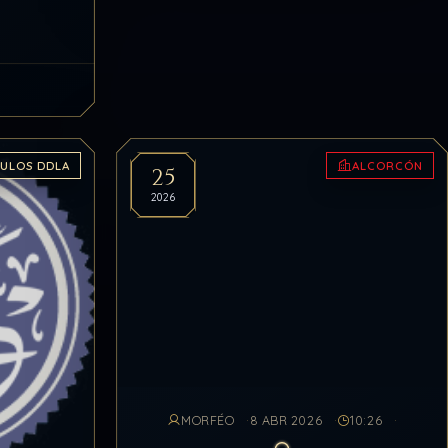
ra el de
tro
CULOS DDLA
ALCORCÓN
25
2026
MORFÉO
8 ABR 2026
10:26