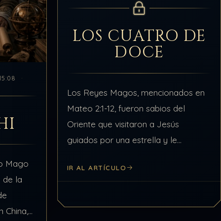
LOS CUATRO DE
DOCE
15:08
Los Reyes Magos, mencionados en
Mateo 2:1-12, fueron sabios del
HĪ
Oriente que visitaron a Jesús
guiados por una estrella y le
ofrecieron oro, incienso y mirra.
to Mago
IR AL ARTÍCULO
Quiénes eran y de dónde venían La
 de la
Biblia los describe…
de
 China,