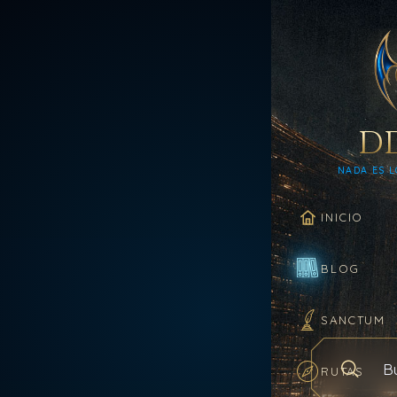
D
NADA ES L
INICIO
BLOG
SANCTUM
RUTAS
Buscar en el