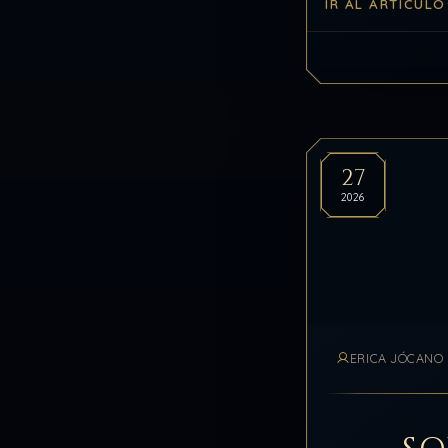
IR AL ARTÍCULO
Tema: Alma y Es
El Recuerdo…
27
2026
ERICA JÓCANO