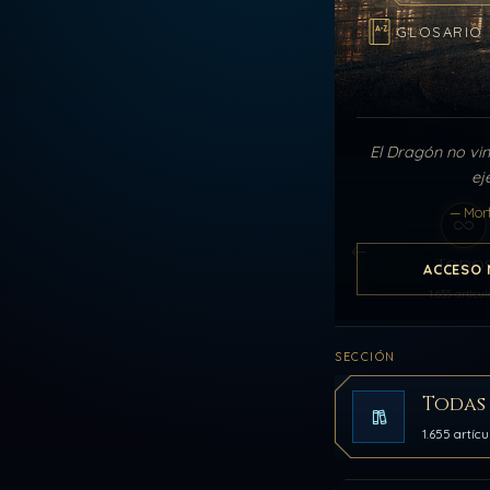
GLOSARIO
El Dragón no vin
ej
— Mor
Todo
ACCESO 
1.655 artícul
SECCIÓN
Todas 
1.655 artícu