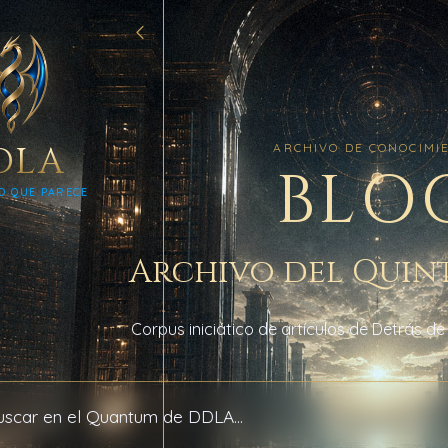
DLA
ARCHIVO DE CONOCIMI
BLO
O QUE PARECE
Archivo del Quin
Corpus iniciático de artículos de Detrás de
 archivo