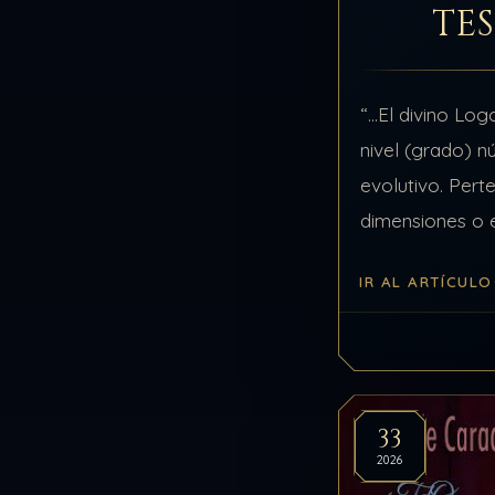
TE
“…El divino Log
nivel (grado) n
evolutivo. Pert
dimensiones o 
consciencia má
IR AL ARTÍCULO
lograr en el si
en la…
33
2026