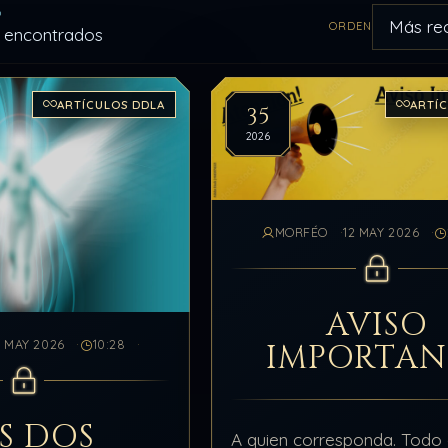
O
ORDEN
s encontrados
Aplicar orden
ulos del archivo
ARTÍCULOS DDLA
ARTÍ
35
2026
MORFÉO
12 MAY 2026
AVISO
IMPORTAN
7 MAY 2026
10:28
S DOS
A quien corresponda. Todo