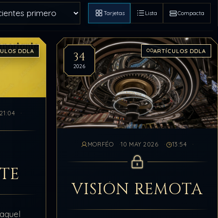
Tarjetas
Lista
Compacta
CULOS DDLA
ARTÍCULOS DDLA
34
2026
21:04
MORFÉO
10 MAY 2026
13:54
TE
VISIÓN REMOTA
 aquel