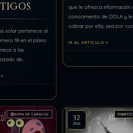
STIGOS
que le ofrezca información
conocimiento de DDLA y le
cobrar por ella, sea por cur
os solar pertenece al
clases o talleres, es un opo
úmero 18 en el plano
IR AL ARTÍCULO
mentiroso, un vendedor de
enece a las
traficante de…
estado de
s alto que se puede
stema solar. Así mismo
SOPA DE CARACOL
ARTÍ
32
2026