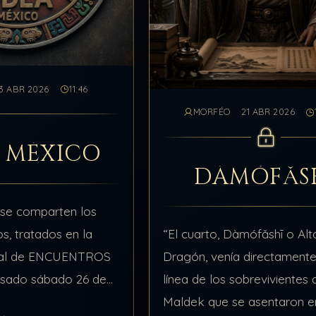
3 ABR 2026
11:46
MORFÉO
21 ABR 2026
 MÉXICO
DÀMÓFǍS
 se comparten los
os, tratados en la
“El cuarto, Dàmófǎshī o Al
cial de ENCUENTROS
Dragón, venía directamente
asado sábado 26 de
línea de los sobrevivientes 
relacionados con el
Maldek que se asentaron en