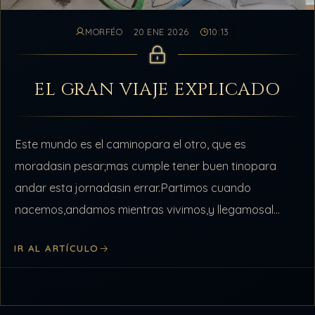
MORFÉO
20 ENE 2026
10:13
EL GRAN VIAJE EXPLICADO
Este mundo es el caminopara el otro, que es
moradasin pesar;mas cumple tener buen tinopara
andar esta jornadasin errar.Partimos cuando
nacemos,andamos mientras vivimos,y llegamosal
tiempo que fenecemos,así que cuando
IR AL ARTÍCULO
morimosdescansamos. «Coplas a la muerte de su…