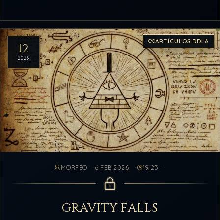
ARTÍCULOS DDLA
12
2026
MORFÉO
6 FEB 2026
19:23
GRAVITY FALLS