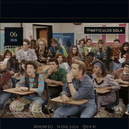
ARTÍCULOS DDLA
06
2026
MORFÉO
14 ENE 2026
09:41