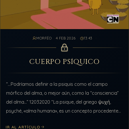
MORFÉO
4 FEB 2026
13:43
CUERPO PSÍQUICO
“…Podríamos definir a la psiquis como el campo
mórfico del alma, o mejor aún, como la “consciencia”
del alma…” 12032020 “La psique, del griego ψυχή,
psyché, «alma humana»,​ es un concepto procedente
de la cosmovisión de la…
IR AL ARTÍCULO