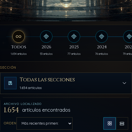
Todos
2026
2025
2024
202
1.654 artículos
53 artículos
77 artículos
76 artículos
79 artíc
SECCIÓN
Todas las secciones
1.654 artículos
ARCHIVO LOCALIZADO
1.654
artículos encontrados
ORDEN
Aplicar orden