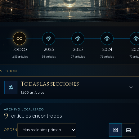
Todos
2026
2025
2024
202
1.655 artículos
54 artículos
77 artículos
76 artículos
79 artíc
SECCIÓN
Todas las secciones
1.655 artículos
ARCHIVO LOCALIZADO
9
artículos encontrados
ORDEN
Aplicar orden