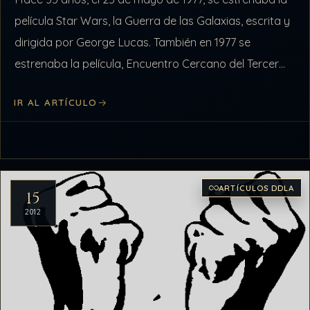
película Star Wars, la Guerra de las Galaxias, escrita y
dirigida por George Lucas. También en 1977 se
estrenaba la película, Encuentro Cercano del Tercer…
IR AL ARTÍCULO
ARTÍCULOS DDLA
15
2012