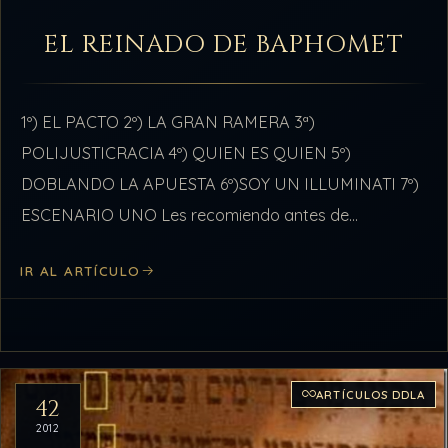
EL REINADO DE BAPHOMET
1º) EL PACTO 2º) LA GRAN RAMERA 3ª)
POLIJUSTICRACIA 4º) QUIEN ES QUIEN 5º)
DOBLANDO LA APUESTA 6º)SOY UN ILLUMINATI 7º)
ESCENARIO UNO Les recomiendo antes de
proseguir, leer los siguientes artículos respetando el
IR AL ARTÍCULO
orden. Si…
ARTÍCULOS DDLA
42
2012