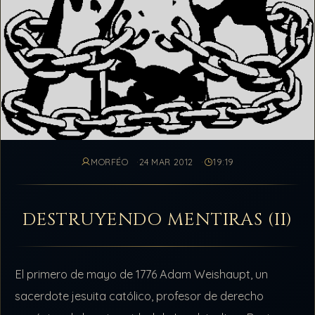
MORFÉO
24 MAR 2012
19:19
DESTRUYENDO MENTIRAS (II)
El primero de mayo de 1776 Adam Weishaupt, un
sacerdote jesuita católico, profesor de derecho