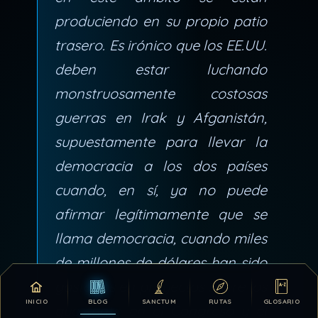
produciendo en su propio patio
trasero. Es irónico que los EE.UU.
deben estar luchando
monstruosamente costosas
guerras en Irak y Afganistán,
supuestamente para llevar la
democracia a los dos países
cuando, en sí, ya no puede
afirmar legítimamente que se
llama democracia, cuando miles
de millones de dólares han sido
gastados en proyectos sobre los
INICIO
BLOG
SANCTUM
RUTAS
GLOSARIO
que tanto en el Congreso y el