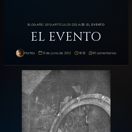
BLOG
›
AÑO 2012
›
ARTÍCULOS DDLA
›
33. EL EVENTO
EL EVENTO
Morféo
13 de junio de 2012
18:18
81 comentarios