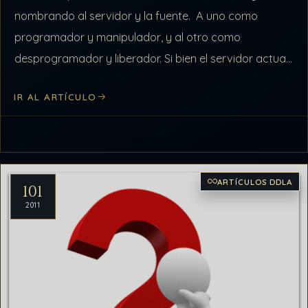
nombrando al servidor y la fuente. A uno como
programador y manipulador, y al otro como
desprogramador y liberador. Si bien el servidor actual
no es el mismo que…
IR AL ARTÍCULO
ARTÍCULOS DDLA
101
2011