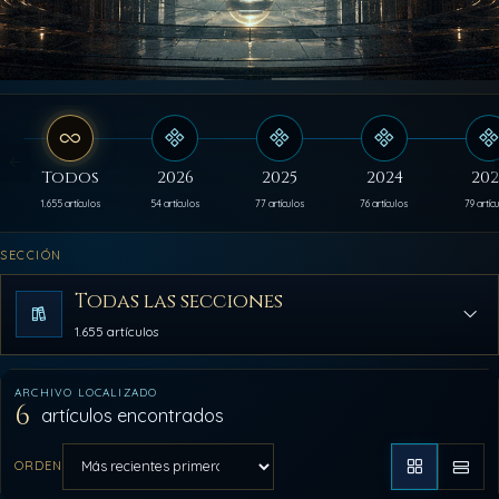
Todos
2026
2025
2024
202
1.655 artículos
54 artículos
77 artículos
76 artículos
79 artíc
SECCIÓN
Todas las secciones
1.655 artículos
ARCHIVO LOCALIZADO
6
artículos encontrados
ORDEN
Aplicar orden