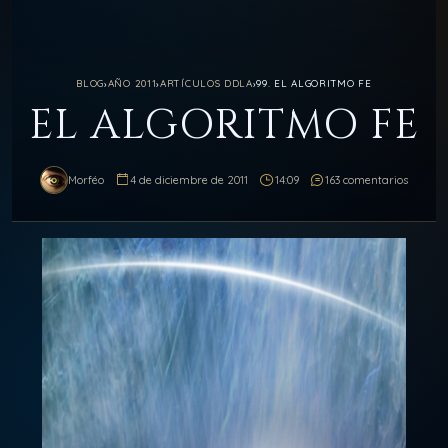
BLOG
›
AÑO 2011
›
ARTÍCULOS DDLA
›
99. EL ALGORITMO FE
EL ALGORITMO FE
Morféo
4 de diciembre de 2011
14:09
163 comentarios