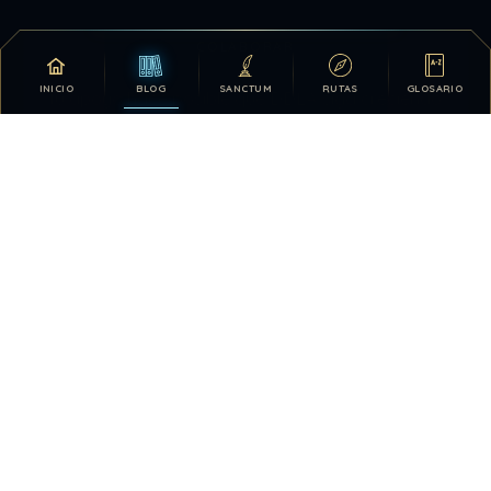
COLABORAR
INICIO
BLOG
SANCTUM
RUTAS
GLOSARIO
Tu apoyo hace posible que DDLA siga creciendo.
DONATIVOS
26.329.571
96
TOTAL HISTÓRICO
USUARIOS HOY
257
28.418.485
VISTAS HOY
TOTAL DE VISTAS
1