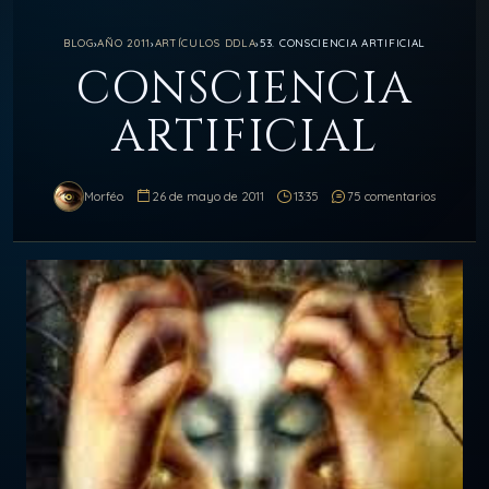
BLOG
›
AÑO 2011
›
ARTÍCULOS DDLA
›
53. CONSCIENCIA ARTIFICIAL
CONSCIENCIA
ARTIFICIAL
Morféo
26 de mayo de 2011
13:35
75 comentarios