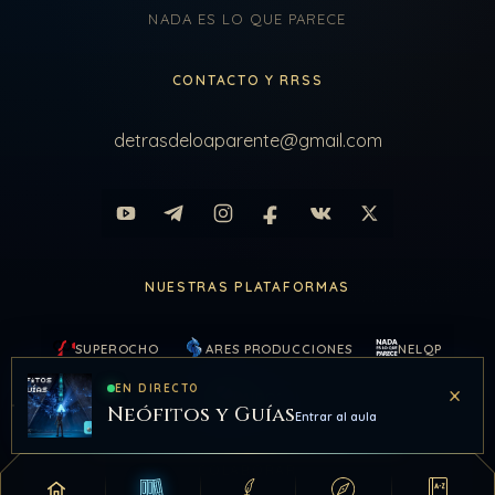
NADA ES LO QUE PARECE
CONTACTO Y RRSS
detrasdeloaparente@gmail.com
NUESTRAS PLATAFORMAS
SUPEROCHO
ARES PRODUCCIONES
NELQP
×
EN DIRECTO
KAIROS
Neófitos y Guías
Entrar al aula
COLABORAR