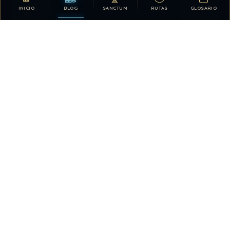
INICIO
BLOG
SANCTUM
RUTAS
GLOSARIO
Tu apoyo hace posible que DDLA siga creciendo.
DONATIVOS
26.328.007
767
TOTAL HISTÓRICO
USUARIOS HOY
2013
28.413.972
VISTAS HOY
TOTAL DE VISTAS
4
QUIÉN ESTÁ EN LÍNEA
Estadísticas de visitas actuali