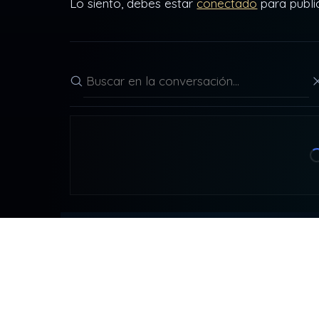
Lo siento, debes estar
conectado
para publi
Buscar en la conversación
CONT
DDLA
detr
NADA ES LO QUE PARECE