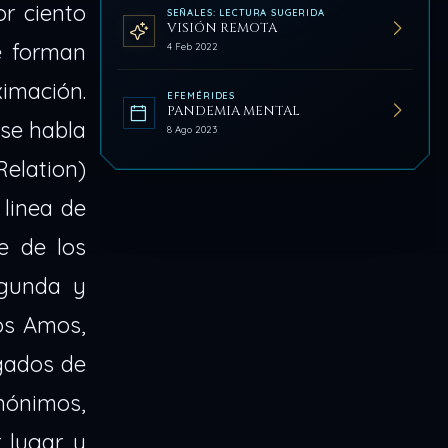
or ciento
SEÑALES: LECTURA SUGERIDA
VISIÓN REMOTA
e forman
4 Feb 2022
imación.
EFEMÉRIDES
PANDEMIA MENTAL
 se habla
8 Ago 2023
Relation)
 linea de
e de los
egunda y
los Amos,
rgados de
nónimos,
r lugar y