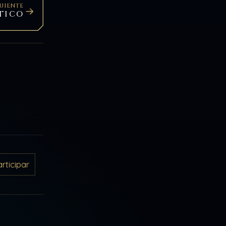
GUIENTE
TICO
ticipar