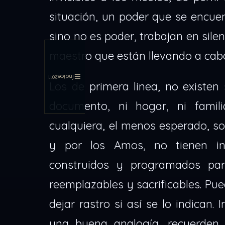
situación, un poder que se encue
sino no es poder, trabajan en sile
maestro que están llevando a cab
Índice
2011
Los de primera linea, no existen
documento, ni hogar, ni famil
cualquiera, el menos esperado, s
y por los Amos, no tienen ind
construidos y programados para
reemplazables y sacrificables. Pu
dejar rastro si así se lo indican.
una buena analogía, recuerden