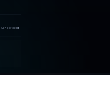
Con actividad
MAS
COLABORAR
Tu apoyo hace posible que DDLA
siga creciendo.
S
NELQP