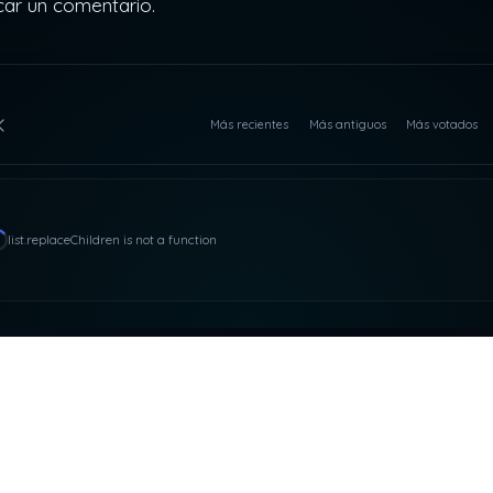
car un comentario.
Más recientes
Más antiguos
Más votados
list.replaceChildren is not a function
ACTO Y RRSS
NUESTRAS PLATAFOR
asdeloaparente@gmail.com
SUPEROCHO
ARES PRODUCCIONE