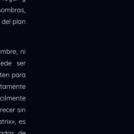
 sombras,
 del plan
mbre, ni
uede ser
sten para
ctamente
cilmente
recer sin
trix», es
zadas de