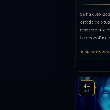
Se ha autoriza
estado de situ
respecto a la e
La geopolítica 
verdadero horno
IR AL ARTÍCULO
la situación mu
librado al azar…
44
2020