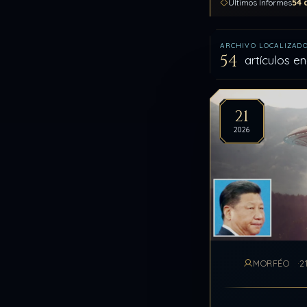
54 
Últimos Informes
ARCHIVO LOCALIZAD
54
artículos e
Artíc
21
2026
MORFÉO
2