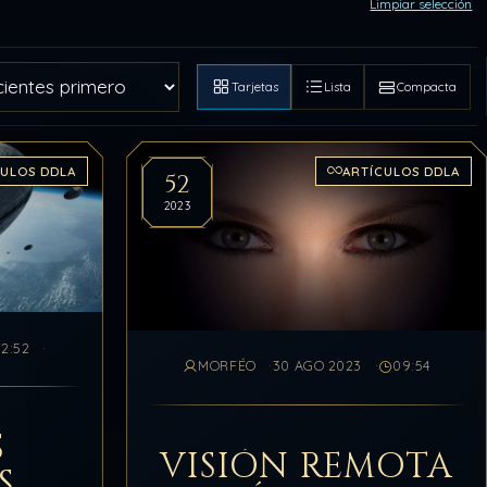
Limpiar selección
Tarjetas
Lista
Compacta
CULOS DDLA
ARTÍCULOS DDLA
52
2023
12:52
MORFÉO
30 AGO 2023
09:54
S
VISIÓN REMOTA
S