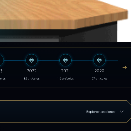
3
2022
2021
2020
culos
85 artículos
116 artículos
97 artículos
103 
Explorar secciones