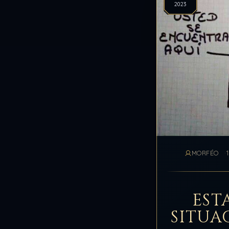
2023
MORFÉO
EST
SITUA