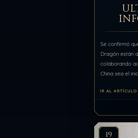
ÚL
IN
Se confirmó que
Dragón están 
colaborando ac
China sea el inic
tipo 1 del plane
IR AL ARTÍCULO
entregando tec
conocimiento a
antes…
19