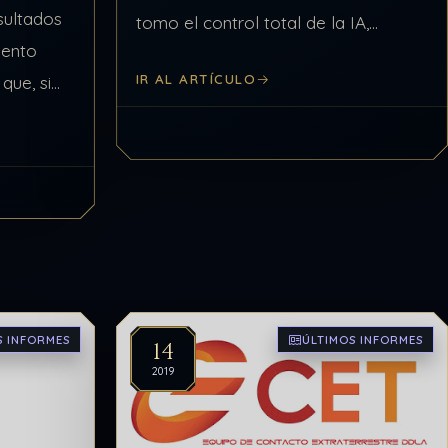
sultados
tomo el control total de la IA,
iento
produciendo una serie de
IR AL ARTÍCULO
que, si
acontecimientos inexplicables como
do, los
el hackeo mundial…
to no son
…
S INFORMES
ÚLTIMOS INFORMES
14
2019