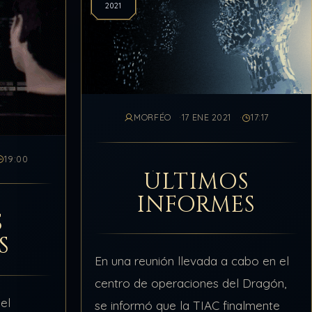
2021
MORFÉO
17 ENE 2021
17:17
19:00
ÚLTIMOS
INFORMES
S
S
En una reunión llevada a cabo en el
centro de operaciones del Dragón,
el
se informó que la TIAC finalmente