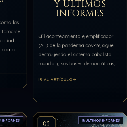
Y ÚLTIMOS
INFORMES
 como las
e tomarse
«El acontecimiento ejemplificador
ilidad
(AE) de la pandemia cov-19, sigue
no como
destruyendo el sistema cabalista
 o no
mundial y sus bases democráticas,
cimientos
económicas, financieras, políticas y
…
IR AL ARTÍCULO
religiosas, abriendo el camino a los
representantes del Dragón, Rusia y
China, para que…
S INFORMES
ÚLTIMOS INFORMES
05