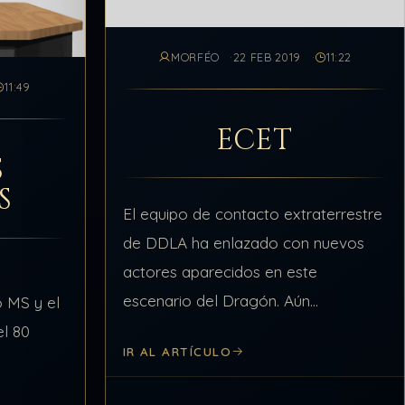
MORFÉO
22 FEB 2019
11:22
11:49
ECET
S
S
El equipo de contacto extraterrestre
de DDLA ha enlazado con nuevos
actores aparecidos en este
escenario del Dragón. Aún
o MS y el
desconocemos su procedencia,
l 80
IR AL ARTÍCULO
intencion y propósito en el teatro de
operaciones actual. Se recomienda
MT/D. Esa