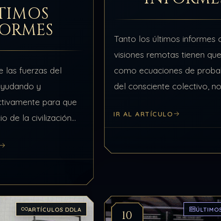
TIMOS
FORMES
Tanto los últimos informes
visiones remotas tienen qu
 las fuerzas del
como ecuaciones de probab
ayudando y
del consciente colectivo, 
tivamente para que
un dogma, pueden suceder
IR AL ARTÍCULO
io de la civilización
dependiendo de los aconte
ta. Le están
y no hay que olvidarse que
nología y
 un ritmo nunca
ARTÍCULOS DDLA
ÚLTIMO
10