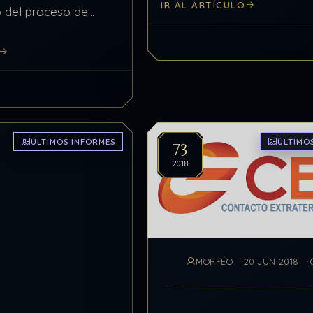
IR AL ARTÍCULO
comunicación fue continua 
o del proceso de
ininterrumpida una vez por
e datos. Respuesta:
durante diez…
zado. El proceso de la
ÚLTIMOS INFORMES
ÚLTIMO
73
2018
MORFÉO
20 JUN 2018