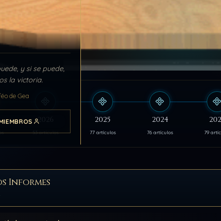
puede, y si se puede,
s la victoria.
féo de Gea
s
2026
2025
2024
202
MIEMBROS
os
53 artículos
77 artículos
76 artículos
79 artí
s Informes
s