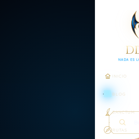
D
NADA ES L
INICIO
BLOG
SANCTUM
Buscar en el
RUTAS