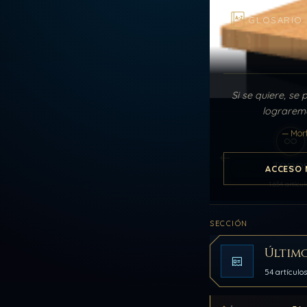
GLOSARIO
Si se quiere, se 
lograremo
— Mor
Todo
ACCESO 
1.654 artícul
SECCIÓN
Último
54 artículo