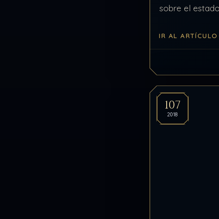
sobre el estad
transcripción d
IR AL ARTÍCULO
“No está finali
extracción…
107
2018