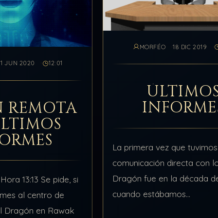
MORFÉO
18 DIC 2019
1 JUN 2020
12:01
ÚLTIMO
INFORME
N REMOTA
ÚLTIMOS
FORMES
La primera vez que tuvimos
comunicación directa con l
Dragón fue en la década de
Hora 13:13 Se pide, si
cuando estábamos
ormes al centro de
experimentando con el TC
el Dragón en Rawak