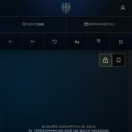
ÍNDICE
HERRAMIENTAS
2025
A−
A+
Activar modo claro d
Estado de a
Guarda
BLOG
›
AÑO 2025
›
ARTÍCULOS DDLA
›
54. TERRAFORMACIÓN ASISTIDA SEGÚN NECESIDAD