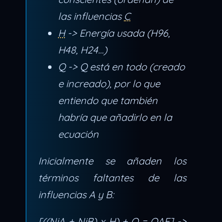
las influencias
C
H
-> Energía usada (H96,
H48, H24…)
Q -> Q está en todo (creado
e increado), por lo que
entiendo que también
habría que añadirlo en la
ecuación
Inicialmente se añaden los
términos faltantes de las
influencias A y B:
[((NiA + NiB) x H) + Q = OAE] ->