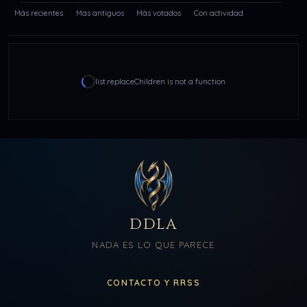
Más recientes
Más antiguos
Más votados
Con actividad
list.replaceChildren is not a function
DDLA
NADA ES LO QUE PARECE
CONTACTO Y RRSS