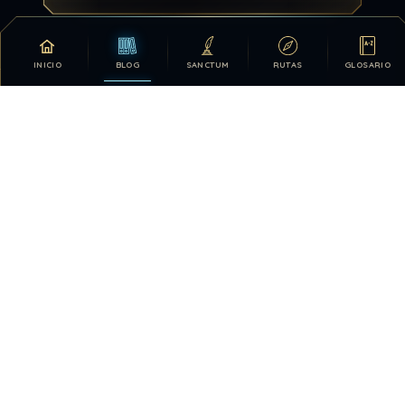
INICIO
BLOG
SANCTUM
RUTAS
GLOSARIO
26.327.916
676
TOTAL HISTÓRICO
USUARIOS HOY
1794
28.413.753
VISTAS HOY
TOTAL DE VISTAS
5
QUIÉN ESTÁ EN LÍNEA
Estadísticas de visitas actuali
© 2011–2026 DDLA. Todos los derechos reservados.
TÉRMINOS Y CONDICIONES