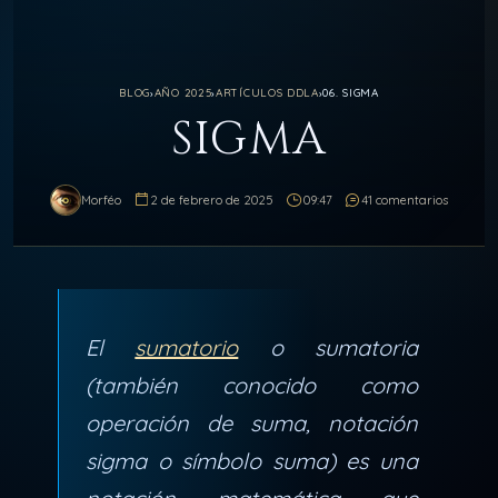
BLOG
›
AÑO 2025
›
ARTÍCULOS DDLA
›
06. SIGMA
SIGMA
Morféo
2 de febrero de 2025
09:47
41 comentarios
El
sumatorio
​ o sumatoria
(también conocido como
operación de suma, notación
sigma o símbolo suma) es una