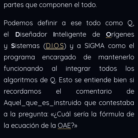
partes que componen el todo.
Podemos definir a ese todo como Q,
el
D
iseñador
I
nteligente de
O
rígenes
y
S
istemas (
D.I.O.S
) y a SIGMA como el
programa encargado de mantenerlo
funcionando al integrar todos los
algoritmos de Q. Esto se entiende bien si
recordamos el comentario de
Aquel_que_es_instruido que contestaba
a la pregunta: «¿Cuál sería la fórmula de
la ecuación de la
OAE
?»