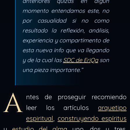
anteriores quizás en algún
momento entendamos este, no
por casualidad si no como
resultado la reflexión, análisis,
experiencia y compartimento de
esta nueva info que va llegando
y de la cual las
SDC de EriQa
son
una pieza importante.”
A
ntes de proseguir recomiendo
leer los artículos
arquetipo
espiritual
,
construyendo espíritus
y
estudio del alma
uno, dos y tres.