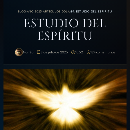
BLOG
›
AÑO 2025
›
ARTÍCULOS DDLA
›
39. ESTUDIO DEL ESPÍRITU
ESTUDIO DEL
ESPÍRITU
Morféo
8 de julio de 2025
10:52
124 comentarios