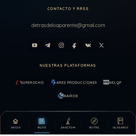
CONTACTO Y RRSS
detrasdeloaparente@gmail.com
NUESTRAS PLATAFORMAS
SUPEROCHO
ARES PRODUCCIONES
NELQP
KAIROS
COLABORAR
INICIO
BLOG
SANCTUM
RUTAS
GLOSARIO
Tu apoyo hace posible que DDLA siga creciendo.