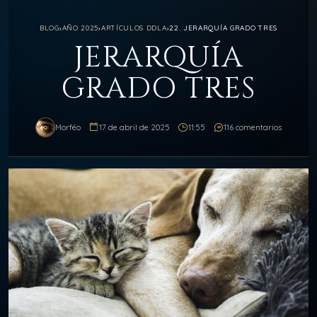
BLOG
›
AÑO 2025
›
ARTÍCULOS DDLA
›
22. JERARQUÍA GRADO TRES
JERARQUÍA
GRADO TRES
Morféo
17 de abril de 2025
11:55
116 comentarios