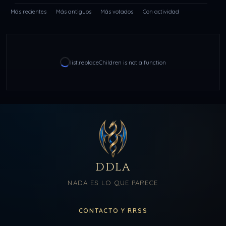
Más recientes
Más antiguos
Más votados
Con actividad
list.replaceChildren is not a function
DDLA
NADA ES LO QUE PARECE
CONTACTO Y RRSS