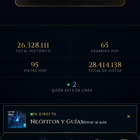
26.328.111
65
TOTAL HISTÓRICO
USUARIOS HOY
95
28.414.138
VISTAS HOY
TOTAL DE VISTAS
2
QUIÉN ESTÁ EN LÍNEA
Estadísticas de visitas actuali
×
EN DIRECTO
© 2011–2026 DDLA. Todos los derechos reservados.
Neófitos y Guías
Entrar al aula
TÉRMINOS Y CONDICIONES