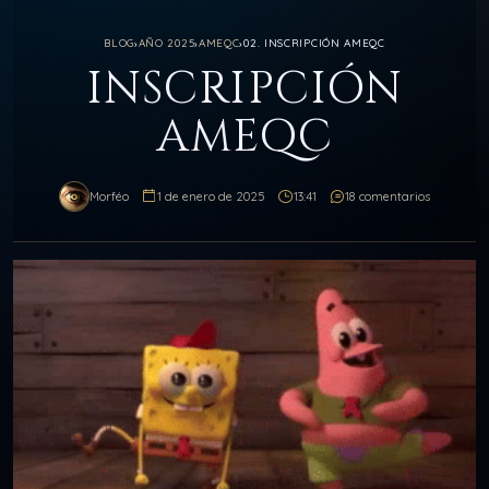
BLOG
›
AÑO 2025
›
AMEQC
›
02. INSCRIPCIÓN AMEQC
INSCRIPCIÓN
AMEQC
Morféo
1 de enero de 2025
13:41
18 comentarios