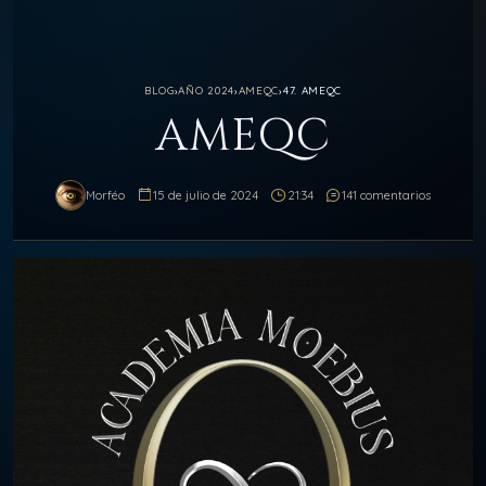
BLOG
›
AÑO 2024
›
AMEQC
›
47. AMEQC
AMEQC
Morféo
15 de julio de 2024
21:34
141 comentarios