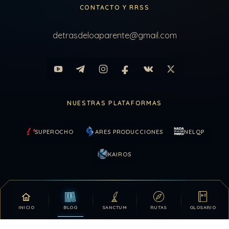
CONTACTO Y RRSS
detrasdeloaparente@gmail.com
NUESTRAS PLATAFORMAS
SUPEROCHO
ARES PRODUCCIONES
NELQP
KAIROS
COLABORAR
INICIO
BLOG
SANCTUM
RUTAS
GLOSARIO
Tu apoyo hace posible que DDLA siga creciendo.