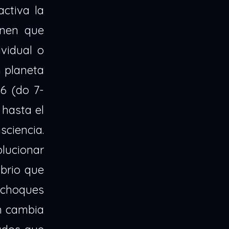
ctiva la
enen que
vidual o
 planeta
6 (do 7-
 hasta el
sciencia.
olucionar
ibrio que
s choques
ón cambia