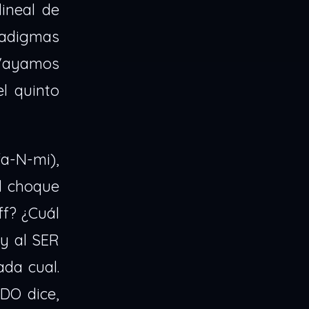
ineal de
radigmas
 Vayamos
l quinto
a-N-mi),
el choque
ff? ¿Cuál
y al SER
ada cual.
 DO dice,