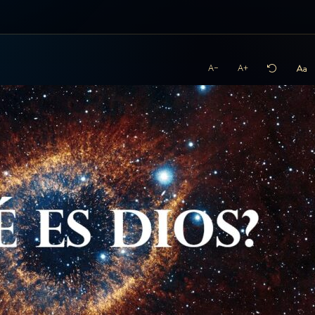
A−
A+