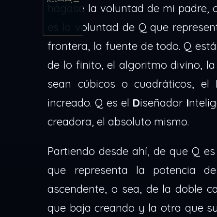
Índice
2024
hágase la voluntad de mi padre, o
es la voluntad de Q que represent
frontera, la fuente de todo. Q está
de lo finito, el algoritmo divino,
sean cúbicos o cuadráticos, el
increado. Q es el
D
iseñador
I
nteli
creadora, el absoluto mismo.
Partiendo desde ahí, de que Q es 
que representa la potencia d
ascendente, o sea, de la doble ca
que baja creando y la otra que su