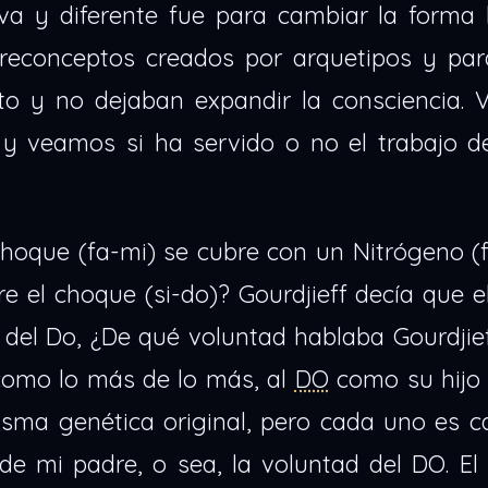
a y diferente fue para cambiar la forma l
preconceptos creados por arquetipos y pa
to y no dejaban expandir la consciencia.
y veamos si ha servido o no el trabajo de
hoque (fa-mi) se cubre con un Nitrógeno (f
e el choque (si-do)? Gourdjieff decía que 
d del Do, ¿De qué voluntad hablaba Gourdjie
como lo más de lo más, al
DO
como su hijo 
isma genética original, pero cada uno es c
de mi padre, o sea, la voluntad del DO. El