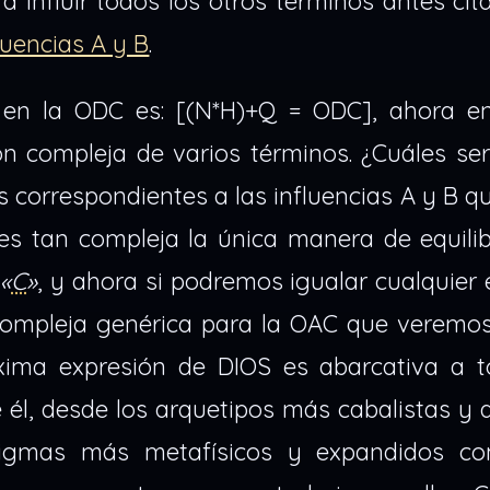
influir todos los otros términos antes cit
luencias A y B
.
 en la ODC es: [(N*H)+Q = ODC], ahora e
n compleja de varios términos. ¿Cuáles ser
s correspondientes a las influencias A y B q
es tan compleja la única manera de equilib
s
«
C
»
, y ahora si podremos igualar cualquier
compleja genérica para la OAC que veremos
xima expresión de DIOS es abarcativa a t
 él, desde los arquetipos más cabalistas y
adigmas más metafísicos y expandidos c