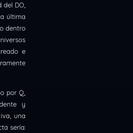
d del DO,
la última
to dentro
universos
creado e
upramente
to por Q,
ndente y
tiva, una
ta sería: