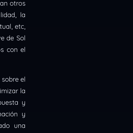
ran otros
idad, la
ual, etc,
ve de Sol
os con el
sobre el
mizar la
puesta y
mación y
zado una