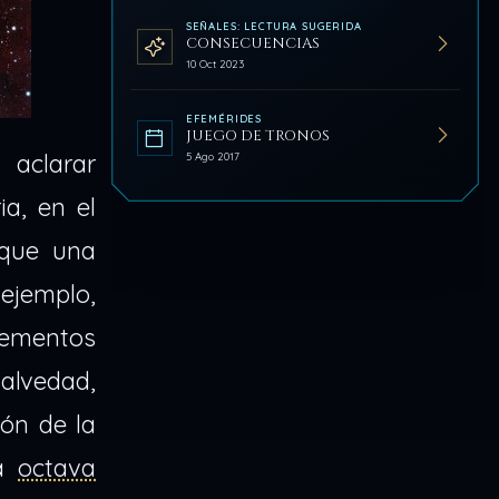
SEÑALES: LECTURA SUGERIDA
CONSECUENCIAS
10 Oct 2023
EFEMÉRIDES
JUEGO DE TRONOS
 aclarar
5 Ago 2017
a, en el
 que una
 ejemplo,
lementos
salvedad,
ión de la
la
octava