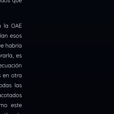
ados que
n la OAE
ían esos
ue habría
rarla, es
 ecuación
 en otra
odas las
 acotados
omo este